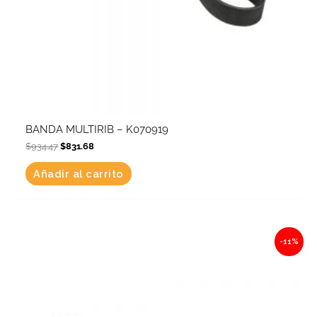
BANDA MULTIRIB – K070919
$
934.47
$
831.68
Añadir al carrito
Original
Current
-11%
price
price
was:
is:
$1,754.19.
$1,561.23.