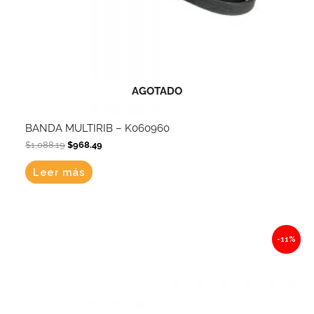
AGOTADO
BANDA MULTIRIB – K060960
$
1,088.19
$
968.49
Leer más
Original
Current
-11%
price
price
was:
is:
$1,062.75.
$945.85.