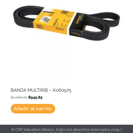
BANDA MULTIRIB – K060975
$
1,062.75
$
945.85
Añadir al carrito
© CRP Industries México, todos los derechos reservados 2019. |