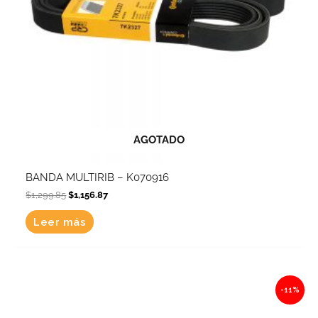
AGOTADO
BANDA MULTIRIB – K070916
$
1,299.85
$
1,156.87
Leer más
Original
Current
-11%
price
price
was:
is:
$932.69.
$830.09.