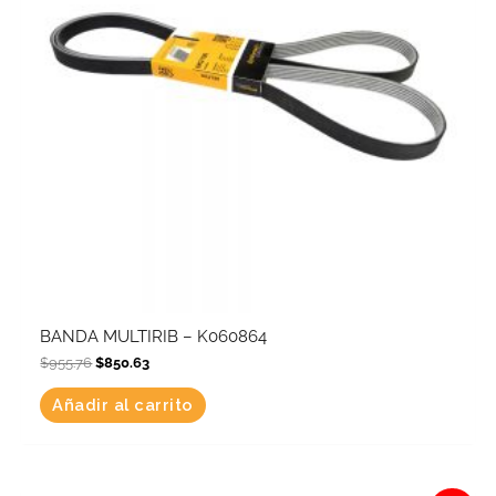
BANDA MULTIRIB – K060864
$
955.76
$
850.63
Añadir al carrito