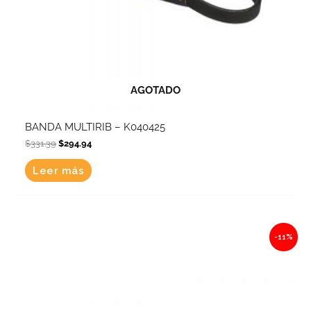
AGOTADO
BANDA MULTIRIB – K040425
$
331.39
$
294.94
Leer más
Original
Current
-11%
price
price
was:
is:
$955.76.
$850.63.