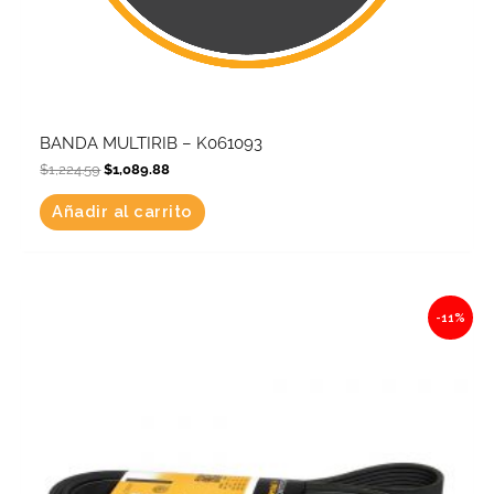
BANDA MULTIRIB – K061093
$
1,224.59
$
1,089.88
Añadir al carrito
Original
Current
-11%
price
price
was:
is:
$1,299.85.
$1,156.87.