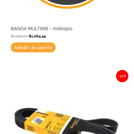
BANDA MULTIRIB – K060900
$
1,196.00
$
1,064.44
Añadir al carrito
Original
Current
-11%
price
price
was:
is:
$1,180.98.
$1,051.07.