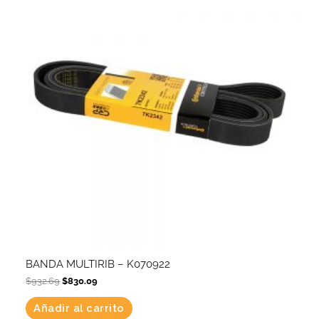
BANDA MULTIRIB – K070922
$
932.69
$
830.09
Añadir al carrito