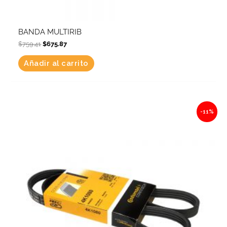
BANDA MULTIRIB
$
759.41
$
675.87
Añadir al carrito
Original
Current
-11%
price
price
was:
is:
$331.39.
$294.94.