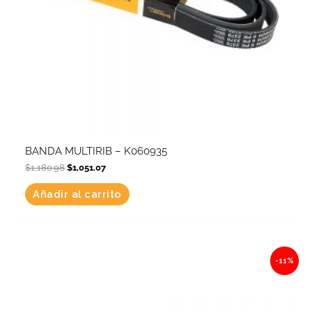
BANDA MULTIRIB – K060935
$
1,180.98
$
1,051.07
Añadir al carrito
Original
Current
-11%
price
price
was:
is:
$1,034.21.
$920.44.