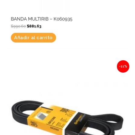
BANDA MULTIRIB – K060935
$
990.60
$
881.63
Añadir al carrito
Original
Current
-11%
price
price
was:
is:
$914.69.
$814.08.