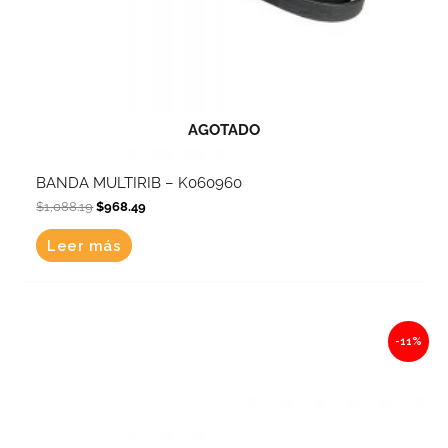
AGOTADO
BANDA MULTIRIB – K060960
$
1,088.19
$
968.49
Leer más
Original
Current
-11%
price
price
was:
is:
$1,062.75.
$945.85.