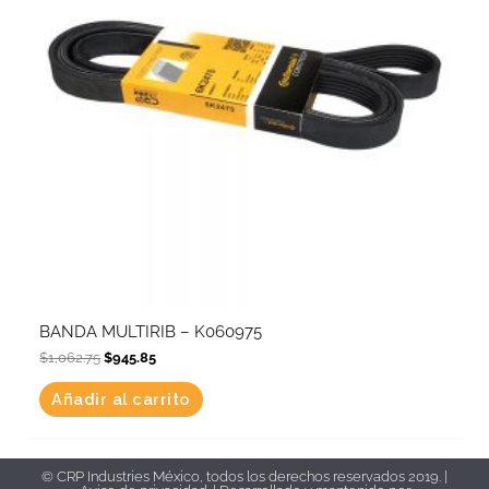
BANDA MULTIRIB – K060975
$
1,062.75
$
945.85
Añadir al carrito
© CRP Industries México, todos los derechos reservados 2019. |