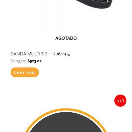
AGOTADO
BANDA MULTIRIB – K060919
$
1,037.10
$
923.02
Leer más
Original
Current
-11%
price
price
was:
is:
$1,113.34.
$990.87.