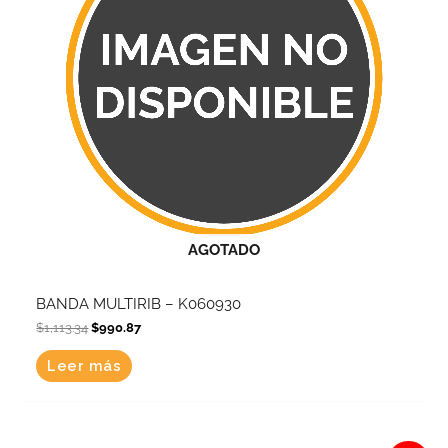
AGOTADO
BANDA MULTIRIB – K060930
$
1,113.34
$
990.87
Leer más