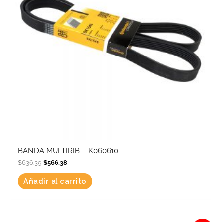
BANDA MULTIRIB – K060610
$
636.39
$
566.38
Añadir al carrito