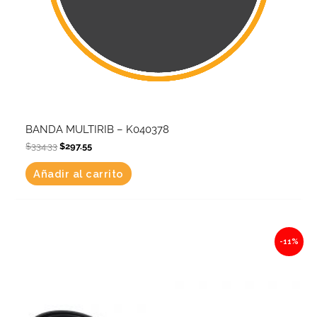
BANDA MULTIRIB – K040378
$
334.33
$
297.55
Añadir al carrito
Original
Current
-11%
price
price
was:
is:
$636.39.
$566.38.