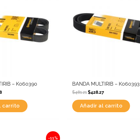
IRIB – K060390
BANDA MULTIRIB – K060393
8
$
481.21
$
428.27
 carrito
Añadir al carrito
al
Current
Original
Current
-11%
price
price
price