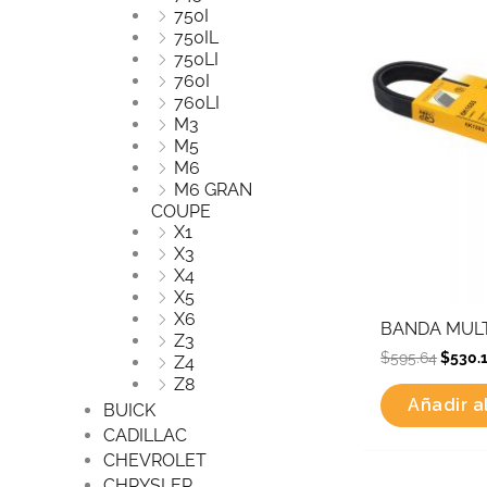
750I
was:
750IL
$595.6
750LI
760I
760LI
M3
M5
M6
M6 GRAN
COUPE
X1
X3
X4
X5
X6
BANDA MULT
Z3
$
595.64
$
530.
Z4
Z8
Añadir al
BUICK
CADILLAC
CHEVROLET
CHRYSLER