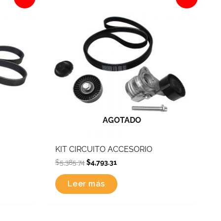
was:
is:
$5,385.74.
$4,793.31.
AGOTADO
KIT CIRCUITO ACCESORIO
$
5,385.74
$
4,793.31
Leer más