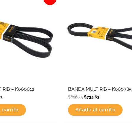
is:
was:
is:
4.
$530.12.
$826.55.
$735.63.
IRIB – K060612
BANDA MULTIRIB – K060785
12
$
826.55
$
735.63
 carrito
Añadir al carrito