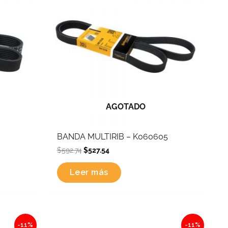
AGOTADO
BANDA MULTIRIB – K060605
$
592.74
$
527.54
Leer más
Original
Current
-11%
-11%
price
price