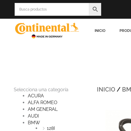
Ir
al
contenido
INICIO
PROD
INICIO
/
B
Selecciona una categoría
ACURA
ALFA ROMEO
Origina
AM GENERAL
price
was:
AUDI
$312.8
BMW
128I