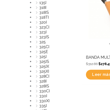
135I
318I
318IS
318TI
320I
323CI
323I
323IS
325
325CI
325E
325I
BANDA MULT
325IS
$
312.86
$
278.4
325IX
325XI
Leer má
328CI
328I
328IS
330CI
330I
Origin
330XI
price
was:
335I
$461.8