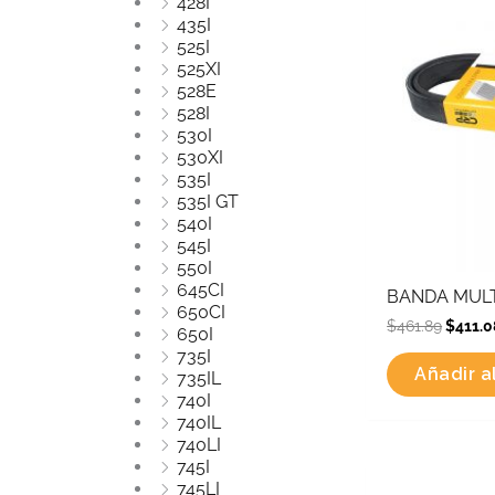
428I
435I
525I
525XI
528E
528I
530I
530XI
535I
535I GT
540I
545I
550I
645CI
BANDA MULT
650CI
$
461.89
$
411.0
650I
735I
Añadir al
735IL
740I
740IL
740LI
745I
Origin
745LI
price