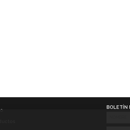
BOLETÍN
io
NOMBRE
ductos
Email