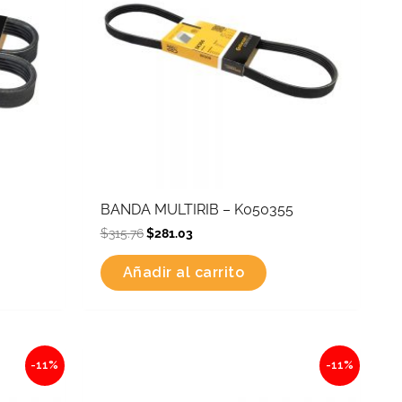
BANDA MULTIRIB – K050355
$
315.76
$
281.03
Añadir al carrito
Original
Current
-11%
-11%
price
price
was:
is:
$592.74.
$527.54.