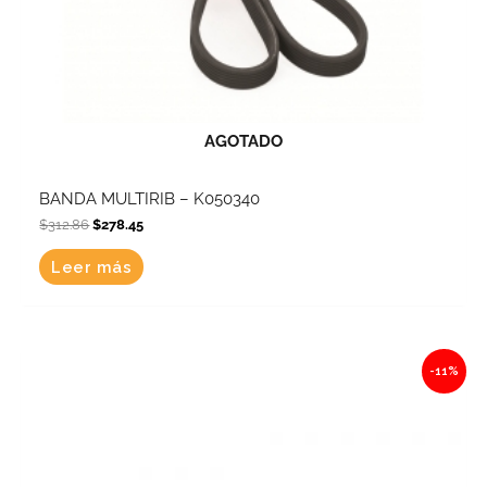
AGOTADO
BANDA MULTIRIB – K050340
$
312.86
$
278.45
Leer más
Original
Current
-11%
price
price
was:
is:
$592.74.
$527.54.