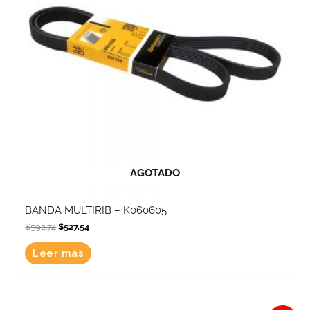
AGOTADO
BANDA MULTIRIB – K060605
$
592.74
$
527.54
Leer más