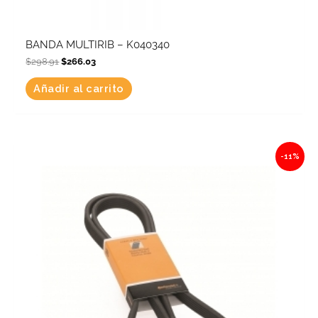
BANDA MULTIRIB – K040340
$
298.91
$
266.03
Añadir al carrito
Original
Current
-11%
price
price
was:
is:
$312.86.
$278.45.