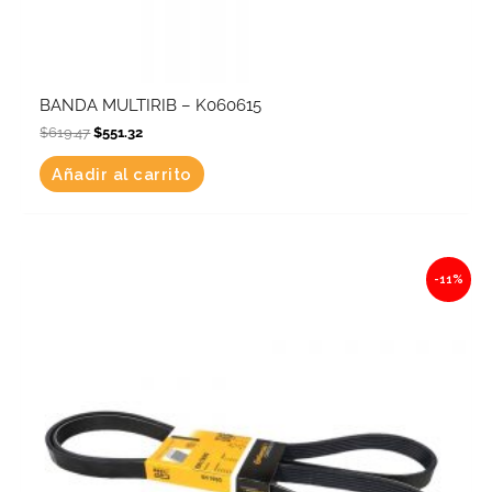
BANDA MULTIRIB – K060615
$
619.47
$
551.32
Añadir al carrito
Original
Current
-11%
price
price
was:
is:
$826.55.
$735.63.