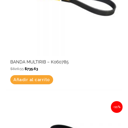
BANDA MULTIRIB – K060785
$
826.55
$
735.63
Añadir al carrito
Original
Current
-11%
price
price
was:
is:
$5,385.74.
$4,793.31.