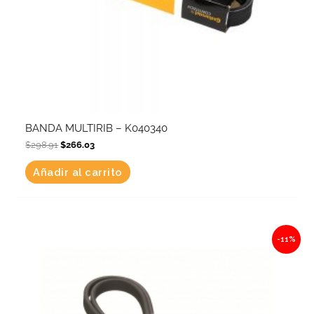
BANDA MULTIRIB – K040340
$
298.91
$
266.03
Añadir al carrito
Original
Current
-11%
price
price
was:
is:
$312.86.
$278.45.