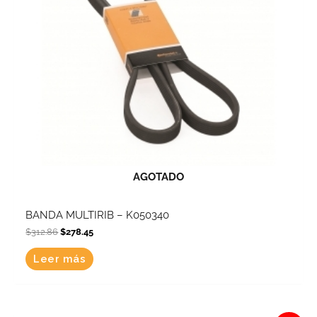
AGOTADO
BANDA MULTIRIB – K050340
$
312.86
$
278.45
Leer más