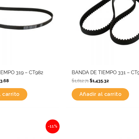
EMPO 319 – CT982
BANDA DE TIEMPO 331 – CT
73.68
$
1,612.71
$
1,435.32
 carrito
Añadir al carrito
al
Current
Original
Current
-11%
price
price
price
is:
was:
is:
9.
$654.76.
$990.28.
$881.35.