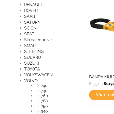
was:
RENAULT
$1,337
ROVER
SAAB
SATURN
SCION
SEAT
Sin categorizar
SMART
STERLING
SUBARU
SUZUKI
TOYOTA
VOLKSWAGEN
BANDA MULT
VOLVO
$
1,337.27
$
1,19
240
740
Añadir al
760
780
850
940