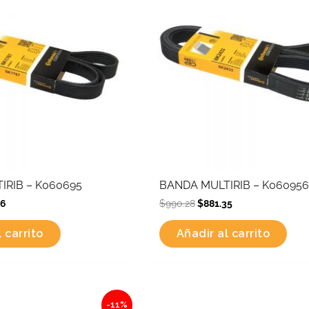
IRIB – K060695
BANDA MULTIRIB – K060956
76
$
990.28
$
881.35
 carrito
Añadir al carrito
al
Current
Original
Current
-11%
price
price
price