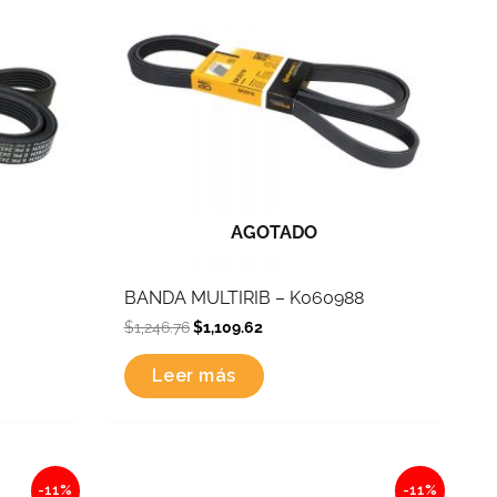
AGOTADO
BANDA MULTIRIB – K060988
$
1,246.76
$
1,109.62
Leer más
Original
Current
-11%
-11%
price
price