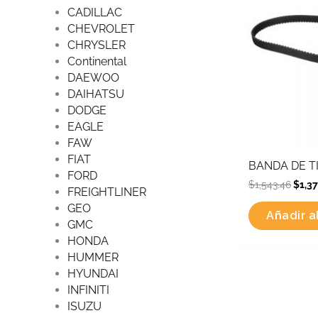
CADILLAC
CHEVROLET
CHRYSLER
Continental
DAEWOO
DAIHATSU
DODGE
EAGLE
FAW
FIAT
BANDA DE TI
FORD
$
1,543.46
$
1,3
FREIGHTLINER
GEO
Añadir al
GMC
HONDA
HUMMER
HYUNDAI
Origin
INFINITI
price
was:
ISUZU
$735.6