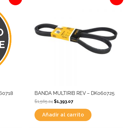
was:
is:
$1,565.24.
$1,393.07.
60718
BANDA MULTIRIB REV – DK060725
$
1,565.24
$
1,393.07
Añadir al carrito