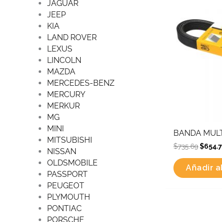
JAGUAR
JEEP
KIA
LAND ROVER
LEXUS
LINCOLN
MAZDA
MERCEDES-BENZ
MERCURY
MERKUR
MG
MINI
BANDA MULT
MITSUBISHI
$
735.69
$
654.
NISSAN
OLDSMOBILE
Añadir al
PASSPORT
PEUGEOT
PLYMOUTH
PONTIAC
Origin
PORSCHE
price