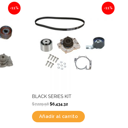
Original
Current
-11%
-11%
price
price
was:
is:
$7,229.58.
$6,434.32.
BLACK SERIES KIT
$
7,229.58
$
6,434.32
Añadir al carrito