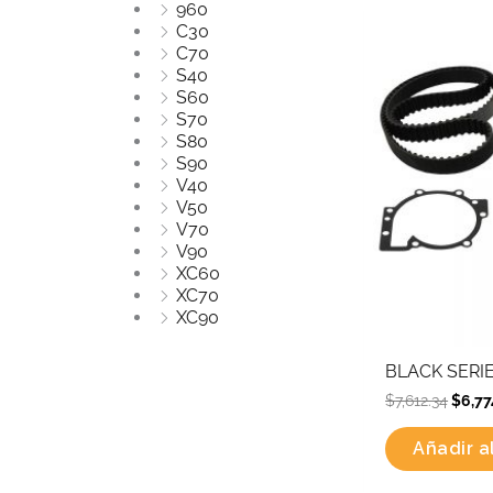
960
Origi
C30
price
C70
was:
S40
$7,61
S60
S70
S80
S90
V40
V50
V70
V90
XC60
XC70
XC90
BLACK SERIE
$
7,612.34
$
6,77
Añadir al