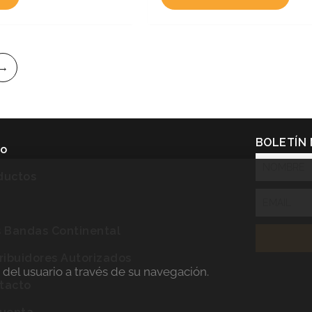
→
BOLETÍN
io
NOMBRE
ductos
Email
P
s Bandas Continental
tribuidores Autorizados
a del usuario a través de su navegación.
tacto