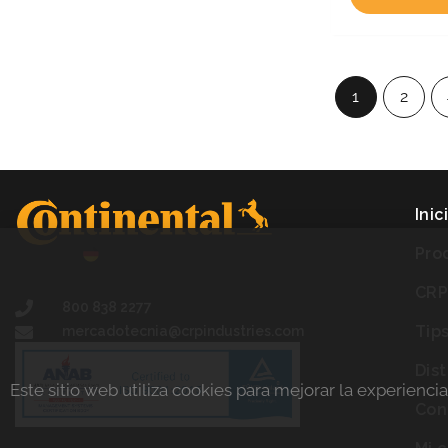
1
2
Inic
Pro
CR
800 838 2277
Tip
mercadotecnia@crpindustries.com
Dis
Este sitio web utiliza cookies para mejorar la experienci
Con