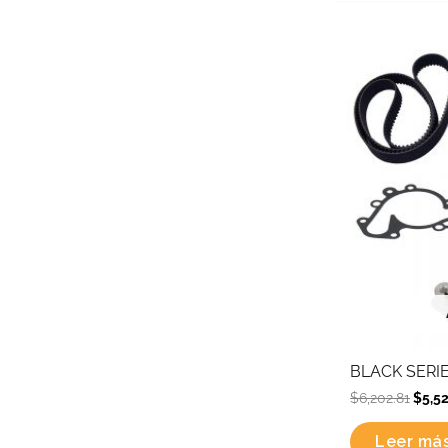
Origi
price
was:
$6,20
BLACK SERIE
$
6,202.81
$
5,5
Leer má