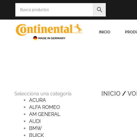
Ir
al
contenido
INICIO
PROD
INICIO
/
VO
Selecciona una categoría
ACURA
ALFA ROMEO
Origi
AM GENERAL
price
was:
AUDI
$1,54
BMW
BUICK