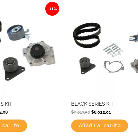
nal
Current
Original
Current
-11%
price
price
price
is:
was:
is:
2.34.
$6,774.98.
$9,013.50.
$8,022.01.
S KIT
BLACK SERIES KIT
4.98
$
9,013.50
$
8,022.01
 carrito
Añadir al carrito