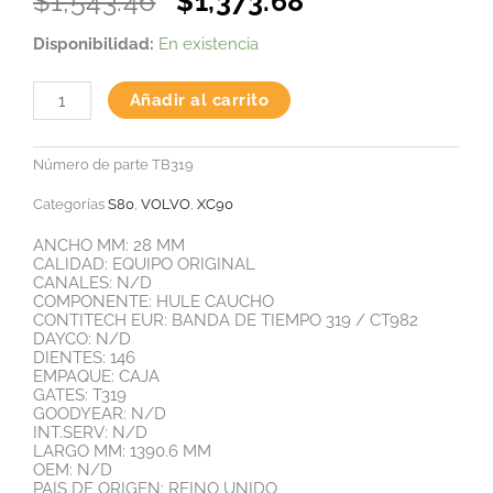
Original
Current
$
1,543.46
$
1,373.68
price
price
BANDA
Disponibilidad:
En existencia
was:
is:
DE
TIEMPO
$1,543.46.
$1,373.68.
319
Añadir al carrito
-
CT982
cantidad
Número de parte
TB319
Categorías
S80
,
VOLVO
,
XC90
ANCHO MM: 28 MM
CALIDAD: EQUIPO ORIGINAL
CANALES: N/D
COMPONENTE: HULE CAUCHO
CONTITECH EUR: BANDA DE TIEMPO 319 / CT982
DAYCO: N/D
DIENTES: 146
EMPAQUE: CAJA
GATES: T319
GOODYEAR: N/D
INT.SERV: N/D
LARGO MM: 1390.6 MM
OEM: N/D
PAIS DE ORIGEN: REINO UNIDO