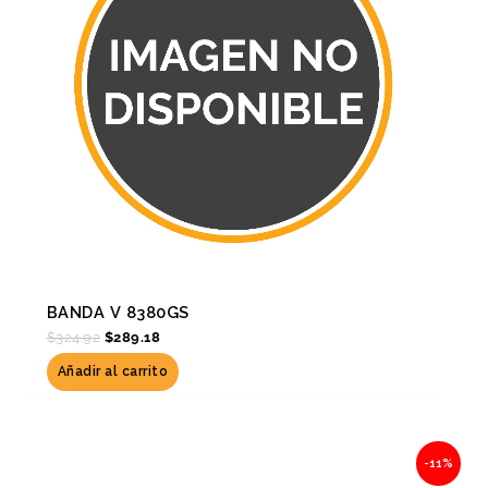
BANDA V 8380GS
$
324.92
$
289.18
Añadir al carrito
Original
Current
-11%
price
price
was:
is: