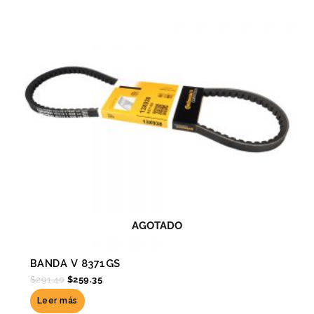
$291.40.
$259.35.
AGOTADO
BANDA V 8371GS
$
291.40
$
259.35
Leer más