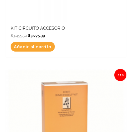
KIT CIRCUITO ACCESORIO
$
3,455.50
$
3,075.39
Añadir al carrito
Original
Current
-11%
price
price
was:
is:
$3,181.75.
$2,831.76.