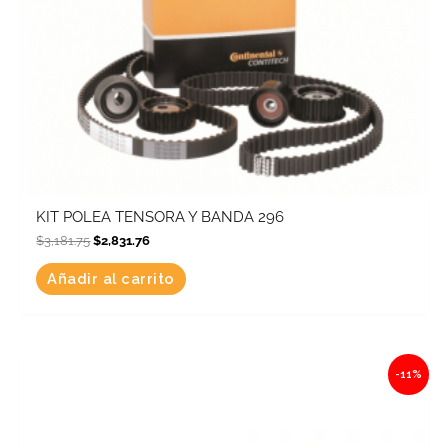
KIT POLEA TENSORA Y BANDA 296
$
3,181.75
$
2,831.76
Añadir al carrito
Original
Current
-11%
price
price
was:
is:
$4,782.30.
$4,256.25.