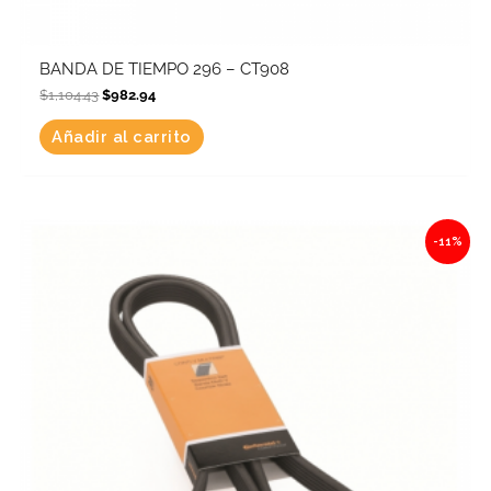
BANDA DE TIEMPO 296 – CT908
$
1,104.43
$
982.94
Añadir al carrito
Original
Current
-11%
price
price
was:
is:
$905.46.
$805.86.