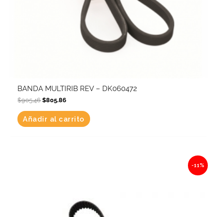
BANDA MULTIRIB REV – DK060472
$
905.46
$
805.86
Añadir al carrito
Original
Current
-11%
price
price
was:
is:
$1,789.50.
$1,592.65.