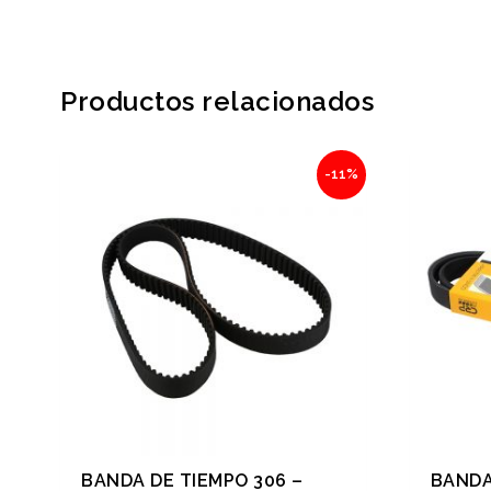
Productos relacionados
Original
Current
-11%
price
price
was:
is:
$1,255.71.
$1,117.58.
BANDA DE TIEMPO 306 –
BANDA