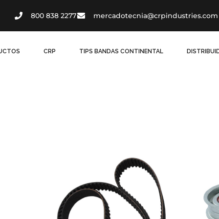
800 838 2277
mercadotecnia@crpindustries.com
UCTOS
CRP
TIPS BANDAS CONTINENTAL
DISTRIBU