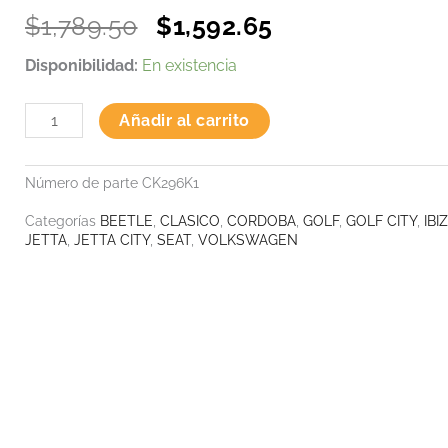
Original
Current
$
1,789.50
$
1,592.65
price
price
BLACK
Disponibilidad:
En existencia
was:
is:
SERIES
KIT
$1,789.50.
$1,592.65.
Añadir al carrito
cantidad
Número de parte
CK296K1
Categorías
BEETLE
,
CLASICO
,
CORDOBA
,
GOLF
,
GOLF CITY
,
IBI
JETTA
,
JETTA CITY
,
SEAT
,
VOLKSWAGEN