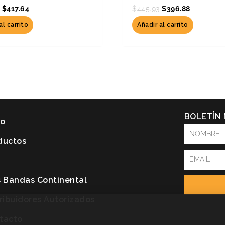
$
417.64
$
445.93
$
396.88
al carrito
Añadir al carrito
BOLETÍN
io
NOMBRE
ductos
Email
P
s Bandas Continental
tribuidores Autorizados
tacto