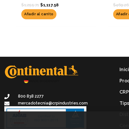
$
1,255.71
$
1,117.58
$
469.26
Añadir al carrito
Añadir 
Inic
Pro
CR
800 838 2277
Tip
mercadotecnia@crpindustries.com
Dis
Con