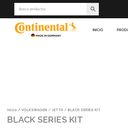
Ir
al
contenido
INICIO
PROD
Inicio
/
VOLKSWAGEN
/
JETTA
/ BLACK SERIES KIT
BLACK SERIES KIT