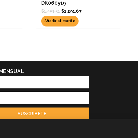
DK060519
$
1,451.31
$
1,291.67
Añadir al carrito
 MENSUAL
SUSCRÍBETE