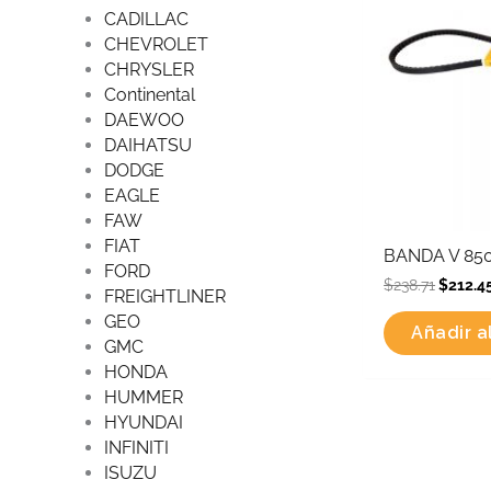
CADILLAC
CHEVROLET
CHRYSLER
Continental
DAEWOO
DAIHATSU
DODGE
EAGLE
FAW
FIAT
BANDA V 85
FORD
$
238.71
$
212.4
FREIGHTLINER
GEO
Añadir al
GMC
HONDA
HUMMER
HYUNDAI
INFINITI
ISUZU