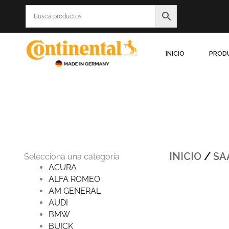
Ir
al
contenido
INICIO
PROD
INICIO
/
SA
Selecciona una categoría
ACURA
ALFA ROMEO
Origina
AM GENERAL
price
was:
AUDI
$238.71
BMW
BUICK