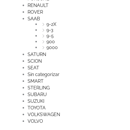
RENAULT
ROVER
SAAB
9-2X
9-3
9-5
900
9000
SATURN
SCION
SEAT
Sin categorizar
SMART
STERLING
SUBARU
SUZUKI
TOYOTA
VOLKSWAGEN
VOLVO