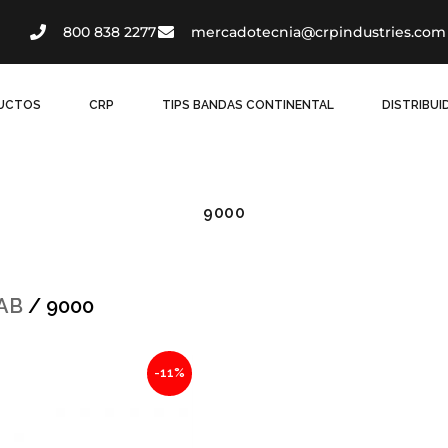
800 838 2277
mercadotecnia@crpindustries.com
UCTOS
CRP
TIPS BANDAS CONTINENTAL
DISTRIBU
9000
AB
/ 9000
l
Current
-11%
price
is:
.
$212.45.