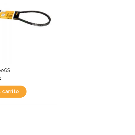
00GS
5
 carrito