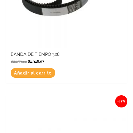
BANDA DE TIEMPO 328
$
2,153.44
$
1,916.57
Añadir al carrito
Original
Current
-11%
price
price
was:
is:
$287.14.
$255.56.