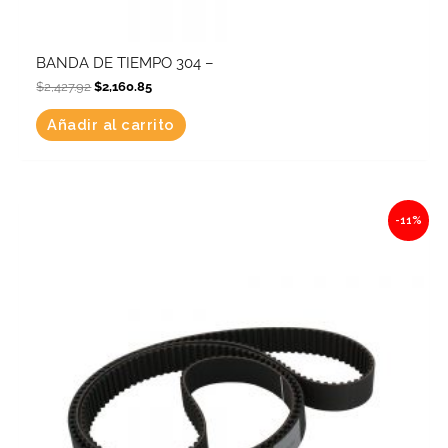
BANDA DE TIEMPO 304 –
$
2,427.92
$
2,160.85
Añadir al carrito
Original
Current
-11%
price
price
was:
is:
$2,153.44.
$1,916.57.