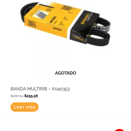
AGOTADO
BANDA MULTIRIB – K040353
$
287.14
$
255.56
Leer más