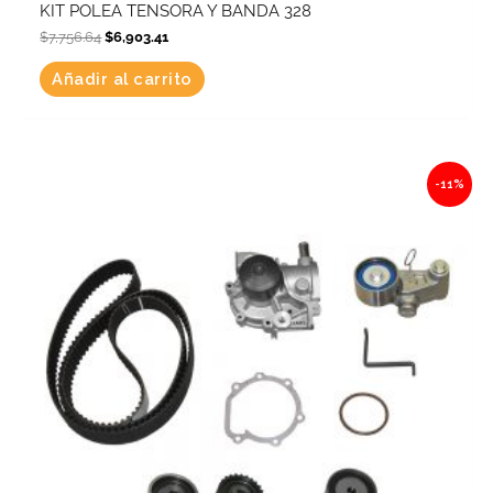
KIT POLEA TENSORA Y BANDA 328
$
7,756.64
$
6,903.41
Añadir al carrito
Original
Current
-11%
price
price
was:
is:
$10,616.30.
$9,448.51.