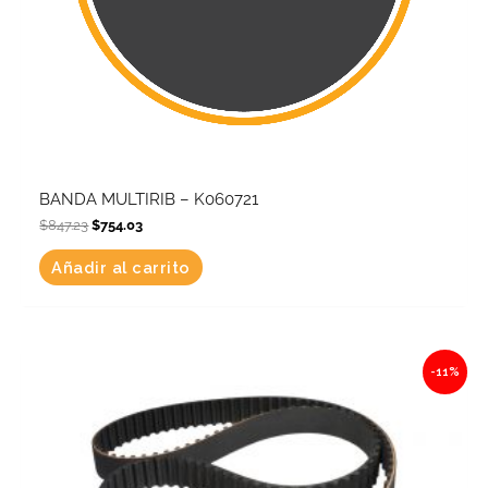
BANDA MULTIRIB – K060721
$
847.23
$
754.03
Añadir al carrito
Original
Current
-11%
price
price
was:
is:
$4,145.16.
$3,689.20.