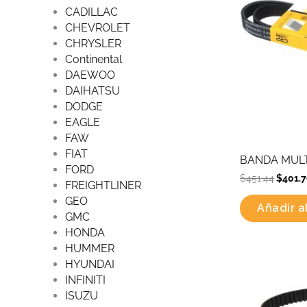
CADILLAC
CHEVROLET
CHRYSLER
Continental
DAEWOO
DAIHATSU
DODGE
EAGLE
FAW
FIAT
BANDA MULT
FORD
$
451.44
$
401.7
FREIGHTLINER
GEO
Añadir al
GMC
HONDA
HUMMER
HYUNDAI
Origi
INFINITI
price
was:
ISUZU
$4,14