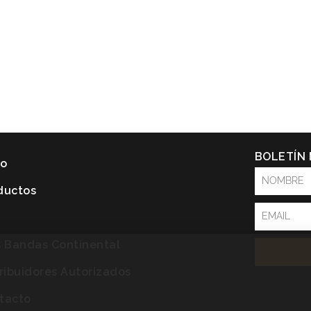
BOLETÍN
io
NOMBRE
ductos
Email
P
s Bandas Continental
tribuidores Autorizados
tacto