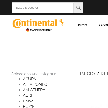
Ir
al
contenido
INICIO
PROD
INICIO
/
RE
Selecciona una categoría
ACURA
ALFA ROMEO
Origin
AM GENERAL
price
was:
AUDI
$451.4
BMW
BUICK