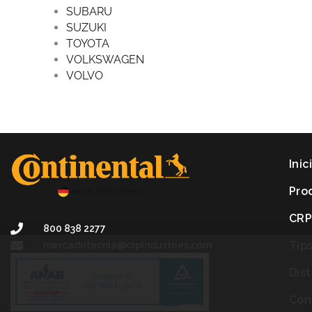
SUBARU
SUZUKI
TOYOTA
VOLKSWAGEN
VOLVO
Inic
Pro
CR
800 838 2277
Tip
mercadotecnia@crpindustries.com
Dis
Con