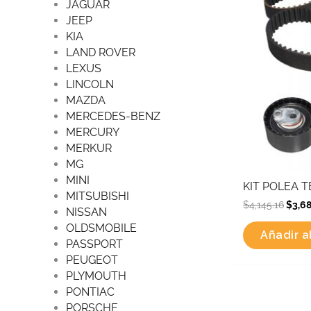
JAGUAR
JEEP
KIA
LAND ROVER
LEXUS
LINCOLN
MAZDA
MERCEDES-BENZ
MERCURY
MERKUR
MG
MINI
KIT POLEA 
MITSUBISHI
$
4,145.16
$
3,6
NISSAN
OLDSMOBILE
Añadir al
PASSPORT
PEUGEOT
PLYMOUTH
PONTIAC
PORSCHE