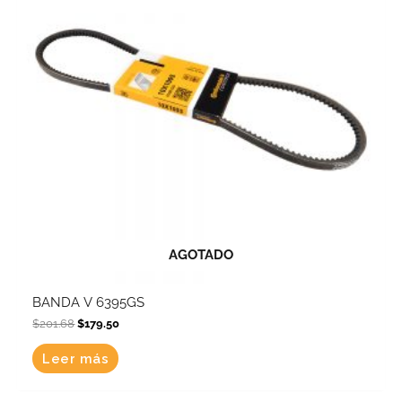
AGOTADO
BANDA V 6395GS
$
201.68
$
179.50
Leer más