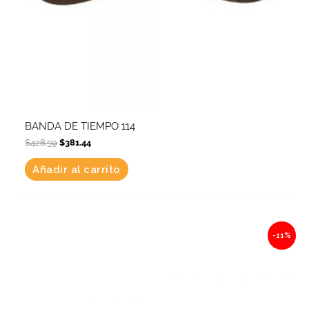
BANDA DE TIEMPO 114
$
428.59
$
381.44
Añadir al carrito
Original
Current
-11%
price
price
was:
is:
$1,329.86.
$1,183.58.