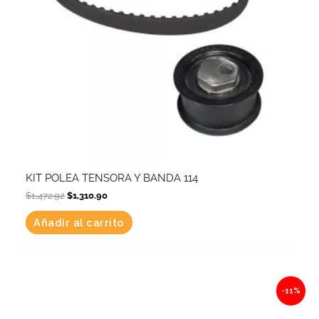
KIT POLEA TENSORA Y BANDA 114
$
1,472.92
$
1,310.90
Añadir al carrito
Original
Current
-11%
price
price
was:
is:
$1,349.61.
$1,201.15.