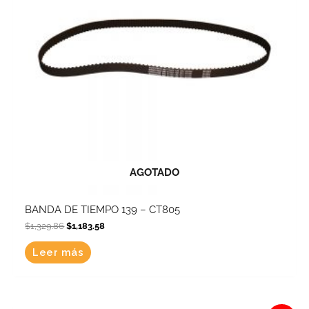
AGOTADO
BANDA DE TIEMPO 139 – CT805
$
1,329.86
$
1,183.58
Leer más