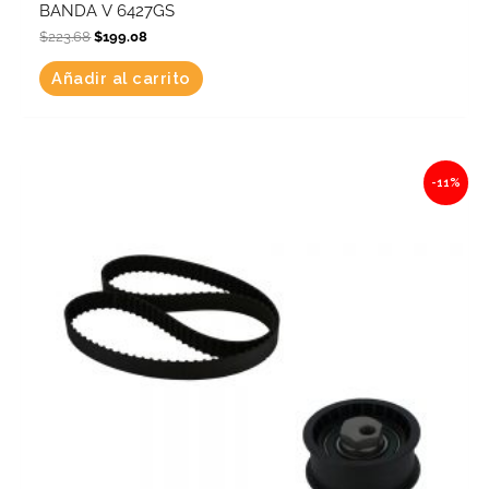
BANDA V 6427GS
$
223.68
$
199.08
Añadir al carrito
Original
Current
-11%
price
price
was:
is:
$1,191.07.
$1,060.05.