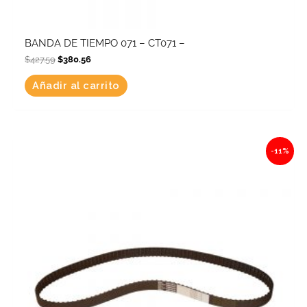
BANDA DE TIEMPO 071 – CT071 –
$
427.59
$
380.56
Añadir al carrito
Original
Current
-11%
price
price
was:
is:
$428.59.
$381.44.