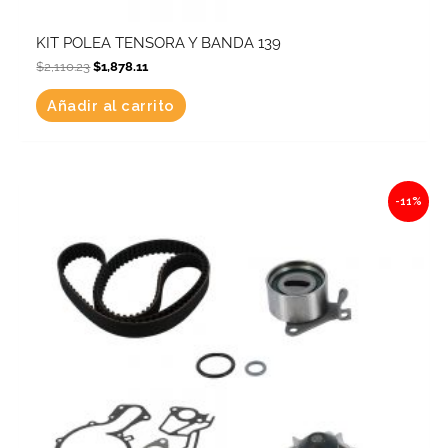
KIT POLEA TENSORA Y BANDA 139
$
2,110.23
$
1,878.11
Añadir al carrito
Original
Current
-11%
price
price
was:
is:
$3,905.06.
$3,475.50.