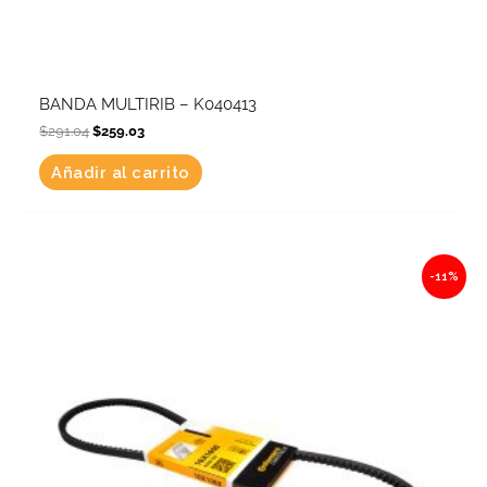
BANDA MULTIRIB – K040413
$
291.04
$
259.03
Añadir al carrito
Original
Current
-11%
price
price
was:
is:
$162.37.
$144.51.