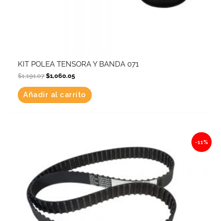
KIT POLEA TENSORA Y BANDA 071
$
1,191.07
$
1,060.05
Añadir al carrito
Original
Current
-11%
price
price
was:
is:
$1,472.92.
$1,310.90.