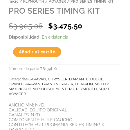
Inicio
/
PLYMOUTH
/
VOYAGER
/ PRO SERIES TIMING KIT
PRO SERIES TIMING KIT
Original
Current
$
3,905.06
$
3,475.50
price
price
PRO
Disponibilidad:
En existencia
was:
is:
SERIES
TIMING
$3,905.06.
$3,475.50.
KIT
Añadir al carrito
cantidad
Número de parte
TB139LK1
Categorías
CARAVAN
,
CHRYSLER
,
DIAMANTE
,
DODGE
,
GRAND CARAVAN
,
GRAND VOYAGER
,
LEBARON
,
MIGHTY
MAX PICKUP
,
MITSUBISHI
,
MONTERO
,
PLYMOUTH
,
SPIRIT
,
VOYAGER
ANCHO MM: N/D
CALIDAD: EQUIPO ORIGINAL
CANALES: N/D
COMPONENTE: HULE CAUCHO
CONTITECH EUR: PROMANIA SERIES TIMING KIT
DAYCO: N/D