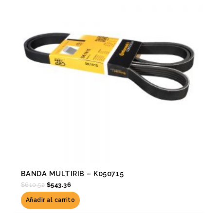
BANDA MULTIRIB – K050715
$
610.52
$
543.36
Añadir al carrito