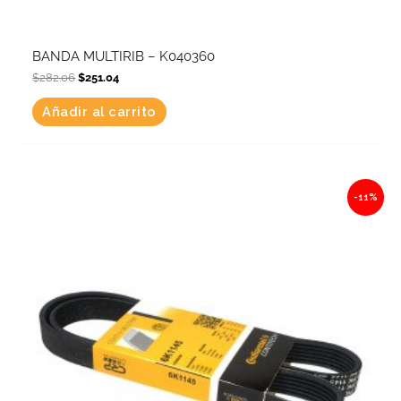
BANDA MULTIRIB – K040360
$
282.06
$
251.04
Añadir al carrito
Original
Current
-11%
price
price
was:
is:
$457.85.
$407.48.