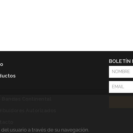
BOLETÍN
io
NOMBRE
ductos
Email
P
s Bandas Continental
tribuidores Autorizados
tacto
a del usuario a través de su navegación.