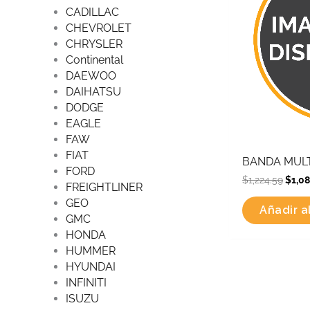
CADILLAC
CHEVROLET
CHRYSLER
Continental
DAEWOO
DAIHATSU
DODGE
EAGLE
FAW
FIAT
BANDA MULT
FORD
$
1,224.59
$
1,0
FREIGHTLINER
GEO
Añadir al
GMC
HONDA
HUMMER
HYUNDAI
INFINITI
ISUZU