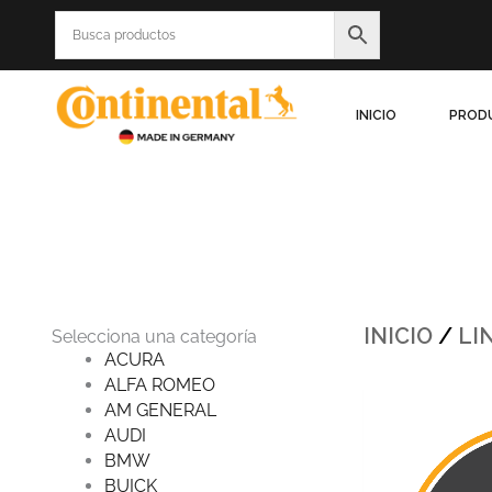
Ir
al
contenido
INICIO
PROD
INICIO
/
LI
Selecciona una categoría
ACURA
ALFA ROMEO
Origi
AM GENERAL
price
was:
AUDI
$1,22
BMW
BUICK