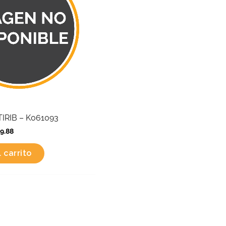
IRIB – K061093
89.88
 carrito