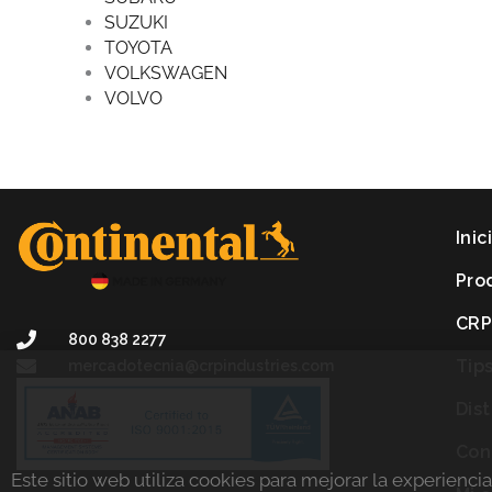
SUZUKI
TOYOTA
VOLKSWAGEN
VOLVO
Inic
Pro
CR
800 838 2277
Tip
mercadotecnia@crpindustries.com
Dis
Con
Este sitio web utiliza cookies para mejorar la experienci