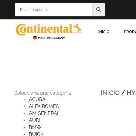
Ir
al
contenido
INICIO
PROD
INICIO
/
HY
Selecciona una categoría
ACURA
ALFA ROMEO
Origin
AM GENERAL
price
was:
AUDI
$734.0
BMW
BUICK