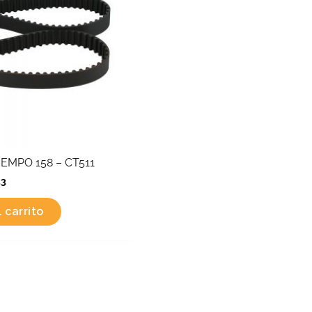
EMPO 158 – CT511
33
 carrito