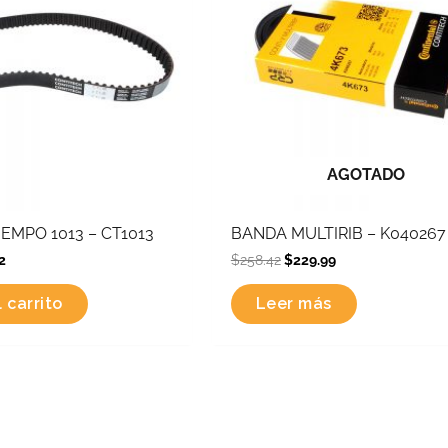
AGOTADO
EMPO 1013 – CT1013
BANDA MULTIRIB – K040267
2
$
258.42
$
229.99
 carrito
Leer más