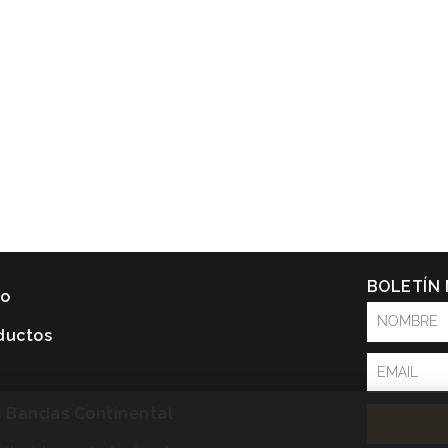
BOLETÍN
io
NOMBRE
ductos
Email
P
s Bandas Continental