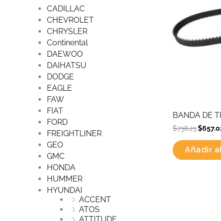
CADILLAC
CHEVROLET
CHRYSLER
Continental
DAEWOO
DAIHATSU
DODGE
EAGLE
FAW
FIAT
BANDA DE TI
FORD
$
738.23
$
657.0
FREIGHTLINER
GEO
Añadir al
GMC
HONDA
HUMMER
HYUNDAI
ACCENT
ATOS
ATTITUDE