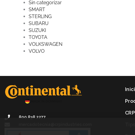
Sin categorizar
SMART
STERLING
SUBARU
SUZUKI
TOYOTA
VOLKSWAGEN
VOLVO
Inic
Pro
CR
800 838 2277
Tip
mercadotecnia@crpindustries.com