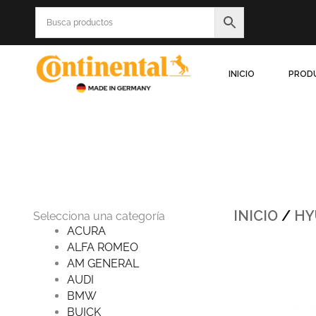
Ir
al
contenido
INICIO
PROD
INICIO
/
HY
Selecciona una categoría
ACURA
ALFA ROMEO
Origina
AM GENERAL
price
was:
AUDI
$738.2
BMW
BUICK