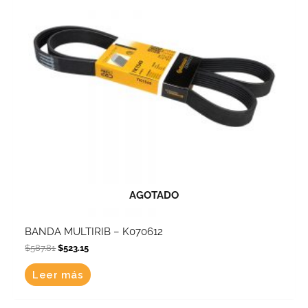
AGOTADO
BANDA MULTIRIB – K070612
$
587.81
$
523.15
Leer más