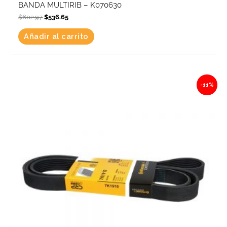
BANDA MULTIRIB – K070630
$
602.97
$
536.65
Añadir al carrito
Original
Current
-11%
price
price
was:
is:
$940.77.
$837.29.