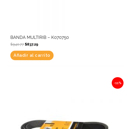
BANDA MULTIRIB – K070750
$
940.77
$
837.29
Añadir al carrito
Original
Current
-11%
price
price
was:
is:
$1,126.71.
$1,002.78.