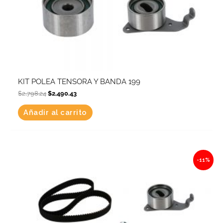
KIT POLEA TENSORA Y BANDA 199
$
2,798.24
$
2,490.43
Añadir al carrito
Original
Current
-11%
price
price
was:
is:
$9,915.52.
$8,824.82.