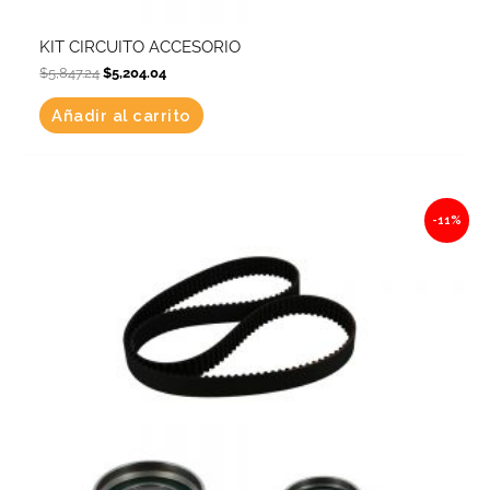
KIT CIRCUITO ACCESORIO
$
5,847.24
$
5,204.04
Añadir al carrito
Original
Current
-11%
price
price
was:
is:
$2,798.24.
$2,490.43.