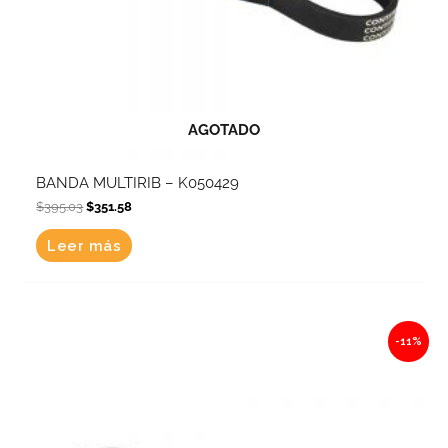
AGOTADO
BANDA MULTIRIB – K050429
$
395.03
$
351.58
Leer más
Original
Current
-11%
price
price
was:
is:
$415.60.
$369.88.