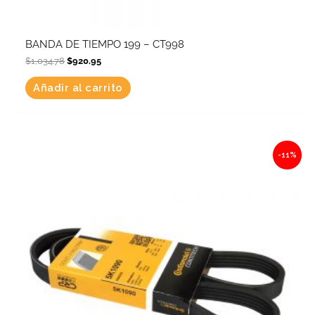
BANDA DE TIEMPO 199 – CT998
$
1,034.78
$
920.95
Añadir al carrito
Original
Current
-11%
price
price
was:
is:
$395.03.
$351.58.