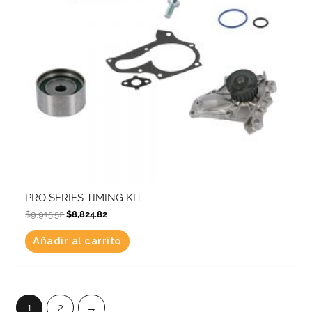
PRO SERIES TIMING KIT
$
9,915.52
$
8,824.82
Añadir al carrito
1
2
→