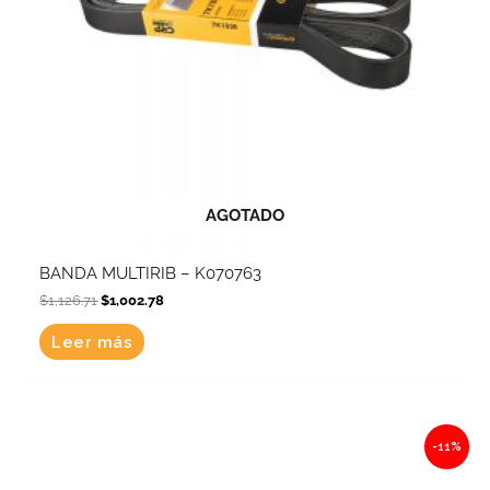
AGOTADO
BANDA MULTIRIB – K070763
$
1,126.71
$
1,002.78
Leer más
Original
Current
-11%
price
price
was:
is:
$8,199.00.
$7,297.11.