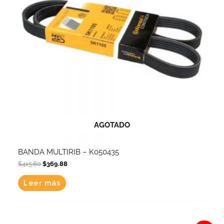
AGOTADO
BANDA MULTIRIB – K050435
$
415.60
$
369.88
Leer más