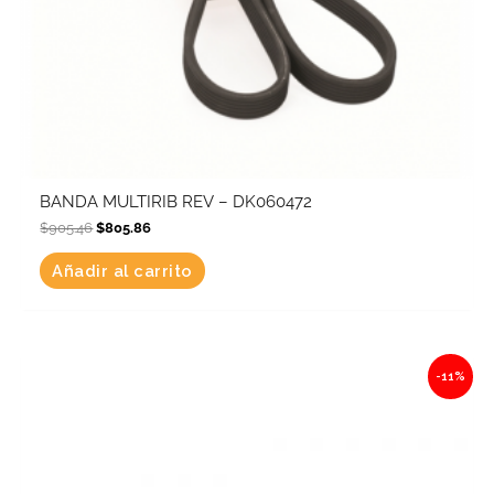
BANDA MULTIRIB REV – DK060472
$
905.46
$
805.86
Añadir al carrito
Original
Current
-11%
price
price
was:
is:
$1,451.31.
$1,291.67.