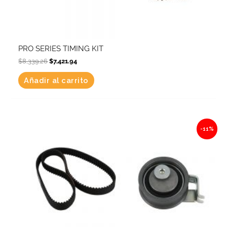
PRO SERIES TIMING KIT
$
8,339.26
$
7,421.94
Añadir al carrito
Original
Current
-11%
price
price
was:
is:
$9,155.51.
$8,148.40.