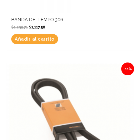
BANDA DE TIEMPO 306 –
$
1,255.71
$
1,117.58
Añadir al carrito
Original
Current
-11%
price
price
was:
is:
$905.46.
$805.86.