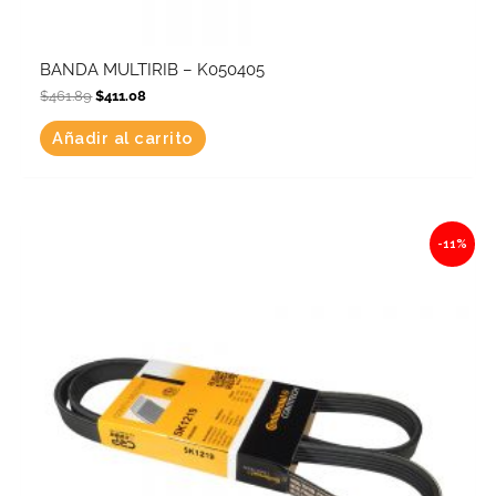
BANDA MULTIRIB – K050405
$
461.89
$
411.08
Añadir al carrito
Original
Current
-11%
price
price
was:
is:
$509.97.
$453.87.