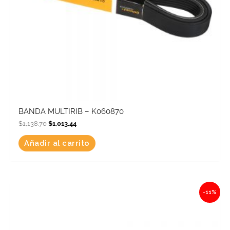
BANDA MULTIRIB – K060870
$
1,138.70
$
1,013.44
Añadir al carrito
Original
Current
-11%
price
price
was:
is:
$204.22.
$181.76.