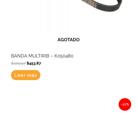
AGOTADO
BANDA MULTIRIB – K050480
$
509.97
$
453.87
Leer más
Original
Current
-11%
price
price
was:
is:
$706.25.
$628.56.