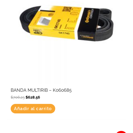
BANDA MULTIRIB – K060685
$
706.25
$
628.56
Añadir al carrito