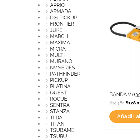
APRIO
was:
$143.8
ARMADA
D21 PICKUP
FRONTIER
JUKE
MARCH
MAXIMA
MICRA
MULTI
MURANO
NV SERIES
PATHFINDER
PICKUP
PLATINA
QUEST
BANDA V 63
ROGUE
$
143.84
$
128.0
SENTRA
STANZA
Añadir al
TIIDA
TITAN
TSUBAME
TSURU