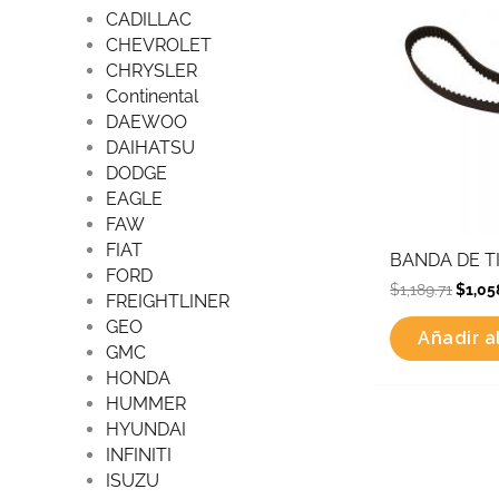
CADILLAC
CHEVROLET
CHRYSLER
Continental
DAEWOO
DAIHATSU
DODGE
EAGLE
FAW
FIAT
BANDA DE T
FORD
$
1,189.71
$
1,05
FREIGHTLINER
GEO
Añadir al
GMC
HONDA
HUMMER
HYUNDAI
Origin
INFINITI
price
was:
ISUZU
$867.5