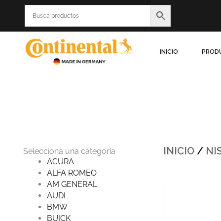
Ir
al
contenido
INICIO
PROD
INICIO
/
NI
Selecciona una categoría
ACURA
ALFA ROMEO
Origin
AM GENERAL
price
was:
AUDI
$1,189
BMW
BUICK