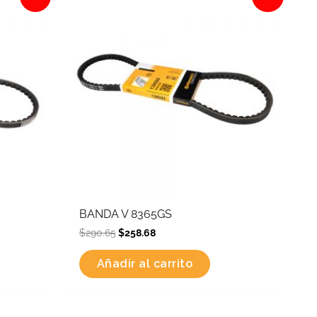
was:
is:
$290.65.
$258.68.
BANDA V 8365GS
$
290.65
$
258.68
Añadir al carrito