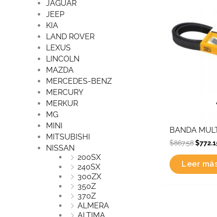
JAGUAR
JEEP
KIA
LAND ROVER
LEXUS
LINCOLN
MAZDA
MERCEDES-BENZ
MERCURY
MERKUR
MG
MINI
BANDA MULT
MITSUBISHI
$
867.58
$
772.1
NISSAN
200SX
Leer má
240SX
300ZX
350Z
370Z
ALMERA
Origina
ALTIMA
price