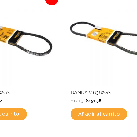
is:
was:
is:
4.
$128.02.
$170.31.
$151.58.
52GS
BANDA V 6362GS
2
$
170.31
$
151.58
 carrito
Añadir al carrito