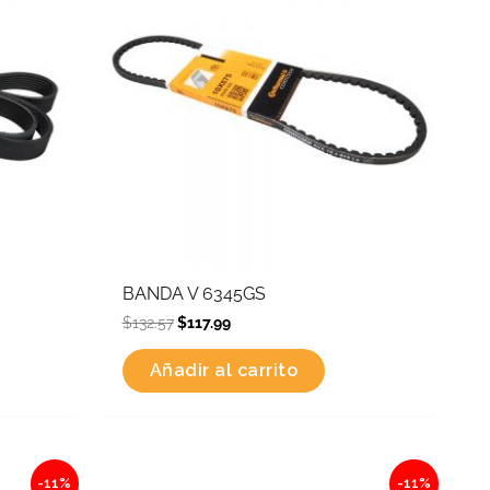
BANDA V 6345GS
$
132.57
$
117.99
Añadir al carrito
Original
Current
-11%
-11%
price
price