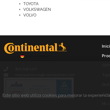
TOYOTA
VOLKSWAGEN
VOLVO
Inic
Pro
CR
800 838 2277
Tip
mercadotecnia@crpindustries.com
Dis
Con
Este sitio web utiliza cookies para mejorar la experienci
Mi 