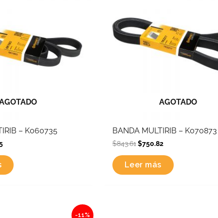
AGOTADO
AGOTADO
IRIB – K060735
BANDA MULTIRIB – K070873
5
$
843.61
$
750.82
s
Leer más
l
Current
Original
Current
-11%
price
price
price