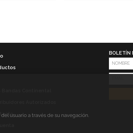
BOLETÍN
io
NOMBRE
ductos
Email
P
s Bandas Continental
tribuidores Autorizados
tacto
a del usuario a través de su navegación.
cuenta