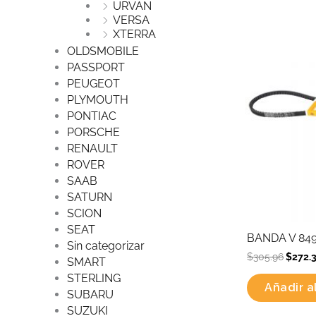
URVAN
Origin
VERSA
price
XTERRA
was:
$305.9
OLDSMOBILE
PASSPORT
PEUGEOT
PLYMOUTH
PONTIAC
PORSCHE
RENAULT
ROVER
SAAB
SATURN
SCION
SEAT
BANDA V 84
Sin categorizar
$
305.96
$
272.
SMART
STERLING
Añadir al
SUBARU
SUZUKI