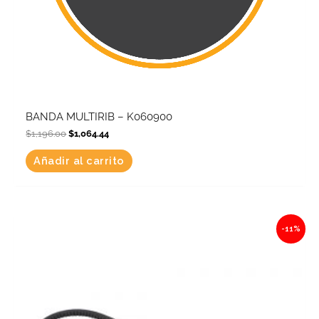
BANDA MULTIRIB – K060900
$
1,196.00
$
1,064.44
Añadir al carrito
Original
Current
-11%
price
price
was:
is:
$180.47.
$160.62.