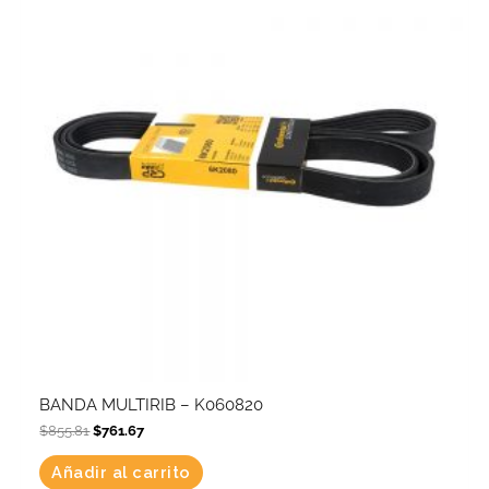
BANDA MULTIRIB – K060820
$
855.81
$
761.67
Añadir al carrito