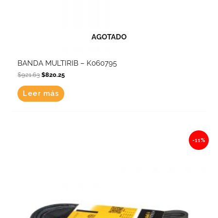
AGOTADO
BANDA MULTIRIB – K060795
$
921.63
$
820.25
Leer más
Original
Current
-11%
price
price
was:
is:
$880.17.
$783.35.