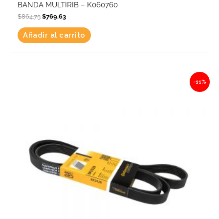
BANDA MULTIRIB – K060760
$
864.75
$
769.63
Añadir al carrito
Original
Current
-11%
price
price
was:
is:
$921.63.
$820.25.