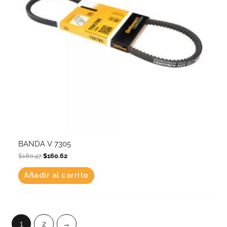
BANDA V 7305
$
180.47
$
160.62
Añadir al carrito
1
2
→