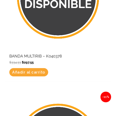
BANDA MULTIRIB – K040378
$
334.33
$
297.55
Añadir al carrito
Original
Current
-11%
price
price
was:
is:
$834.60.
$742.79.