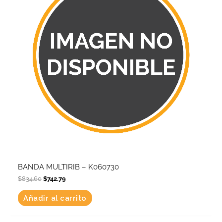
BANDA MULTIRIB – K060730
$
834.60
$
742.79
Añadir al carrito