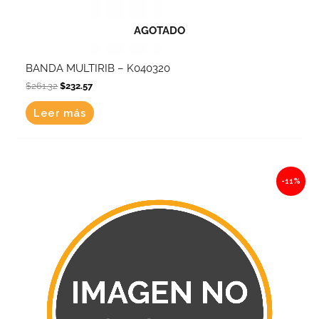
AGOTADO
BANDA MULTIRIB – K040320
$
261.32
$
232.57
Leer más
Original
Current
-11%
price
price
was:
is:
$334.33.
$297.55.