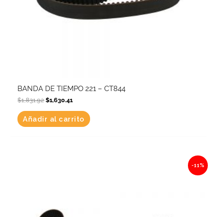
BANDA DE TIEMPO 221 – CT844
$
1,831.92
$
1,630.41
Añadir al carrito
Original
Current
-11%
price
price
was:
is:
$1,732.41.
$1,541.84.