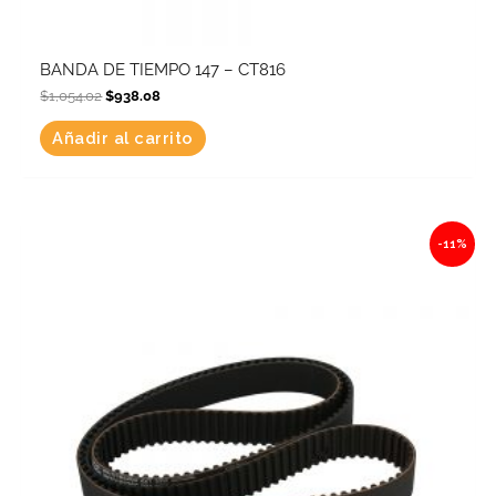
BANDA DE TIEMPO 147 – CT816
$
1,054.02
$
938.08
Añadir al carrito
Original
Current
-11%
price
price
was:
is:
$1,831.92.
$1,630.41.