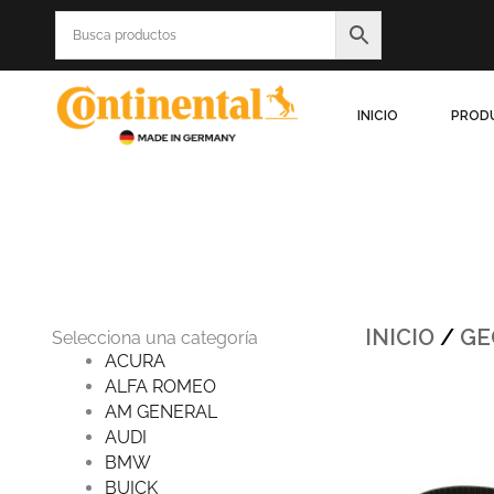
Ir
al
contenido
INICIO
PROD
INICIO
/
GE
Selecciona una categoría
ACURA
ALFA ROMEO
Origin
AM GENERAL
price
was:
AUDI
$365.3
BMW
BUICK