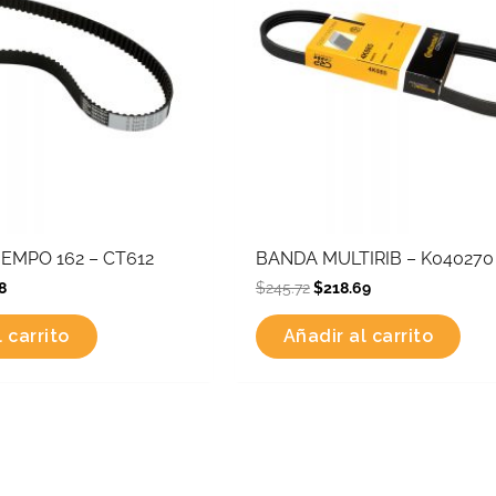
EMPO 162 – CT612
BANDA MULTIRIB – K040270
8
$
245.72
$
218.69
 carrito
Añadir al carrito