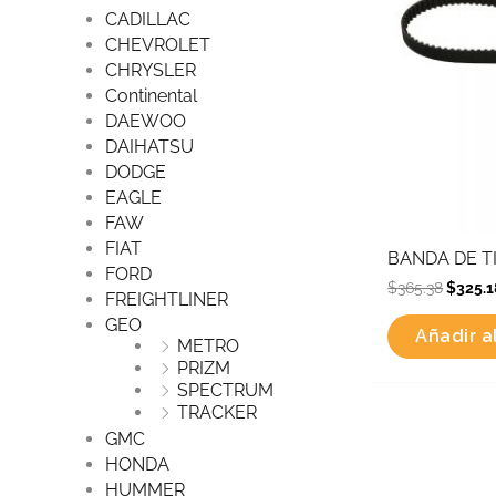
CADILLAC
CHEVROLET
CHRYSLER
Continental
DAEWOO
DAIHATSU
DODGE
EAGLE
FAW
FIAT
BANDA DE TI
FORD
$
365.38
$
325.1
FREIGHTLINER
GEO
Añadir al
METRO
PRIZM
SPECTRUM
TRACKER
GMC
HONDA
HUMMER