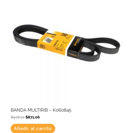
BANDA MULTIRIB – K060845
$
978.72
$
871.06
Añadir al carrito