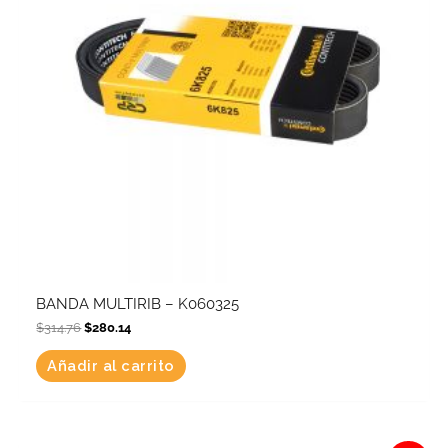
BANDA MULTIRIB – K060325
$
314.76
$
280.14
Añadir al carrito