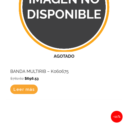
AGOTADO
BANDA MULTIRIB – K060675
$
782.62
$
696.53
Leer más
Original
Current
-11%
price
price
was:
is:
$978.72.
$871.06.