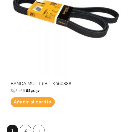
BANDA MULTIRIB – K060888
$
982.66
$
874.57
Añadir al carrito
1
2
→