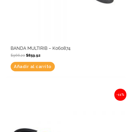
BANDA MULTIRIB – K060874
$
966.20
$
859.92
Añadir al carrito
Original
Current
-11%
price
price
was:
is:
$982.66.
$874.57.