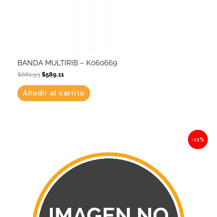
BANDA MULTIRIB – K060669
$
661.93
$
589.11
Añadir al carrito
Original
Current
-11%
price
price
was:
is:
$782.62.
$696.53.