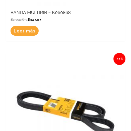
BANDA MULTIRIB – K060868
$
1,041.65
$
927.07
Leer más
Original
Current
-11%
price
price
was:
is:
$966.20.
$859.92.