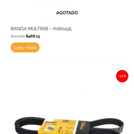
AGOTADO
BANDA MULTIRIB – K060435
$
525.99
$
468.13
Leer más
Original
Current
-11%
price
price
was:
is:
$582.01.
$517.99.