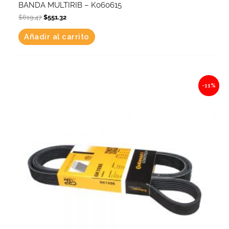
BANDA MULTIRIB – K060615
$
619.47
$
551.32
Añadir al carrito
Original
Current
-11%
price
price
was:
is:
$661.93.
$589.11.