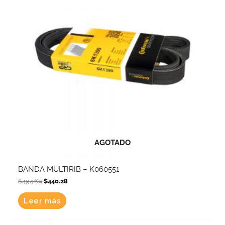
AGOTADO
BANDA MULTIRIB – K060551
$
494.69
$
440.28
Leer más