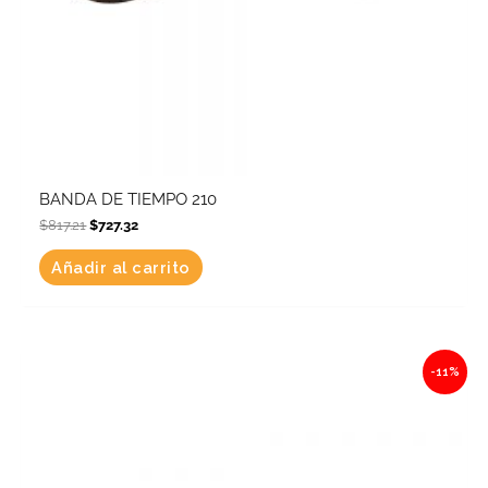
BANDA DE TIEMPO 210
$
817.21
$
727.32
Añadir al carrito
Original
Current
-11%
price
price
was:
is:
$314.76.
$280.14.