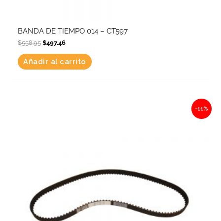
BANDA DE TIEMPO 014 – CT597
$
558.95
$
497.46
Añadir al carrito
Original
Current
-11%
price
price
was:
is:
$817.21.
$727.32.