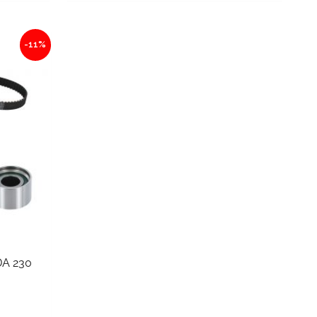
-11%
A 230