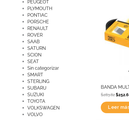
PEUGEOT
was:
PLYMOUTH
$283.8
PONTIAC
PORSCHE
RENAULT
ROVER
SAAB
SATURN
SCION
SEAT
Sin categorizar
SMART
STERLING
BANDA MULT
SUBARU
SUZUKI
$
283.82
$
252.
TOYOTA
Leer má
VOLKSWAGEN
VOLVO