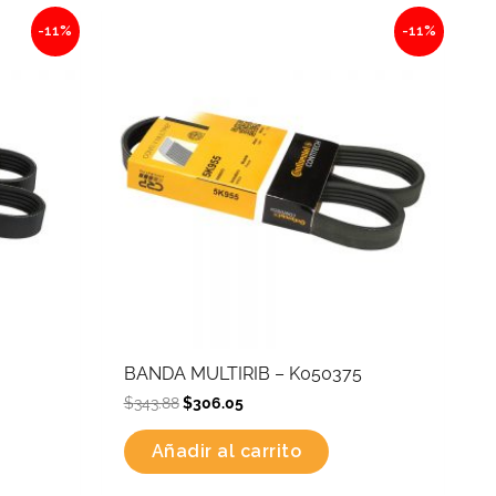
Original
Current
-11%
-11%
price
price
was:
is:
$343.88.
$306.05.
BANDA MULTIRIB – K050375
$
343.88
$
306.05
Añadir al carrito