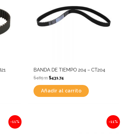
821
BANDA DE TIEMPO 204 – CT204
$
485.11
$
431.74
Añadir al carrito
Original
Current
-11%
-11%
price
price
was:
is:
$252.52.
$224.74.