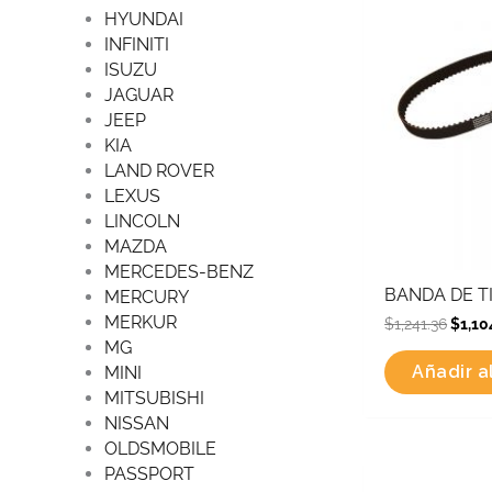
HYUNDAI
INFINITI
ISUZU
JAGUAR
JEEP
KIA
LAND ROVER
LEXUS
LINCOLN
MAZDA
MERCEDES-BENZ
BANDA DE T
MERCURY
MERKUR
$
1,241.36
$
1,10
MG
Añadir al
MINI
MITSUBISHI
NISSAN
OLDSMOBILE
Origina
PASSPORT
price