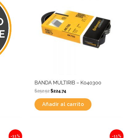
BANDA MULTIRIB – K040300
$
252.52
$
224.74
Añadir al carrito
Original
Current
-11%
-11%
price
price