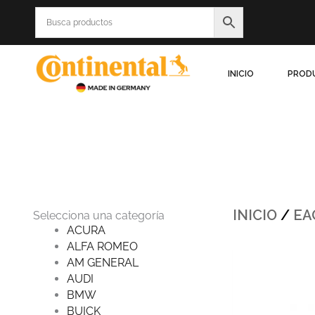
Ir
al
contenido
INICIO
PROD
INICIO
/
EA
Selecciona una categoría
ACURA
ALFA ROMEO
Origina
AM GENERAL
price
was:
AUDI
$723.2
BMW
BUICK