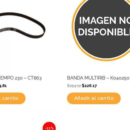
IEMPO 230 – CT863
BANDA MULTIRIB – K040250
4.81
$
254.12
$
226.17
 carrito
Añadir al carrito
l
Current
Original
Current
-11%
price
price
price