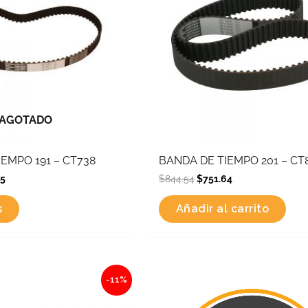
AGOTADO
EMPO 191 – CT738
BANDA DE TIEMPO 201 – CT
65
$
844.54
$
751.64
s
Añadir al carrito
nal
Current
Original
Current
-11%
price
price
price
is:
was:
is:
1.36.
$1,104.81.
$254.12.
$226.17.