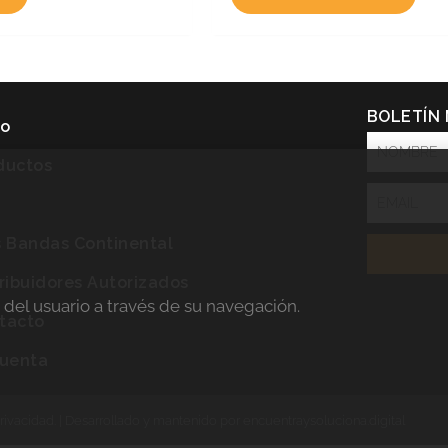
BOLETÍN
io
NOMBRE
ductos
Email
P
s Bandas Continental
tribuidores Autorizados
a del usuario a través de su navegación.
tacto
cuenta
rivacidad.
| Desarrollado y mantenido por encuentraysoluciona.digital