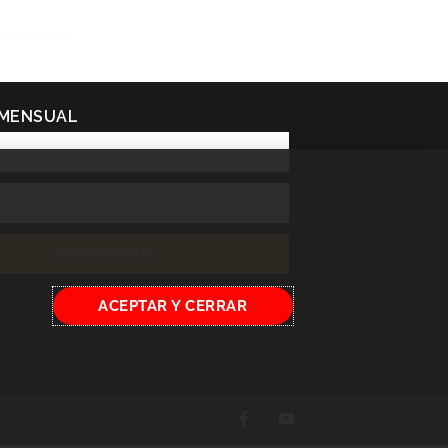
 MENSUAL
SUSCRÍBETE
ACEPTAR Y CERRAR
F
Y
a
o
c
u