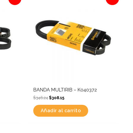
was:
is:
$346.24.
$308.15.
BANDA MULTIRIB – K040372
$
346.24
$
308.15
Añadir al carrito