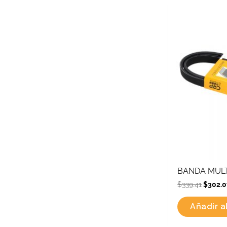
Origina
price
was:
$339.41
BANDA MULT
$
339.41
$
302.0
Añadir al