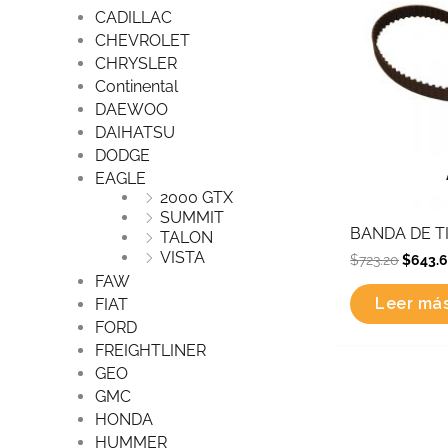
CADILLAC
CHEVROLET
CHRYSLER
Continental
DAEWOO
DAIHATSU
DODGE
EAGLE
2000 GTX
SUMMIT
BANDA DE TI
TALON
VISTA
$
723.20
$
643.
FAW
Leer má
FIAT
FORD
FREIGHTLINER
GEO
Origi
GMC
price
HONDA
was:
HUMMER
$1,24