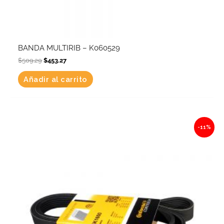
BANDA MULTIRIB – K060529
$
509.29
$
453.27
Añadir al carrito
Original
Current
-11%
price
price
was:
is:
$587.84.
$523.18.