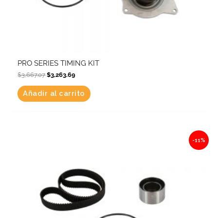
PRO SERIES TIMING KIT
$
3,667.07
$
3,263.69
Añadir al carrito
Original
Current
-11%
price
price
was:
is:
$5,917.46.
$5,266.54.