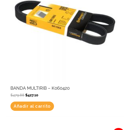
BANDA MULTIRIB – K060420
$
479.88
$
427.10
Añadir al carrito