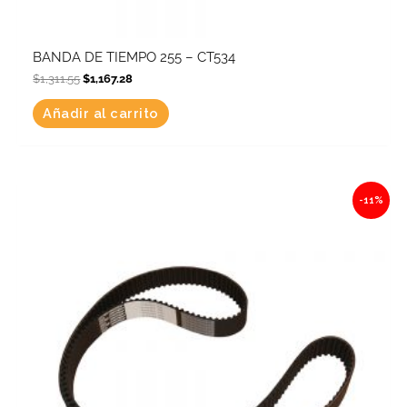
BANDA DE TIEMPO 255 – CT534
$
1,311.55
$
1,167.28
Añadir al carrito
Original
Current
-11%
price
price
was:
is:
$2,539.25.
$2,259.93.