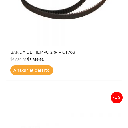
BANDA DE TIEMPO 295 – CT708
$
2,539.25
$
2,259.93
Añadir al carrito
Original
Current
-11%
price
price
was:
is:
$479.88.
$427.10.