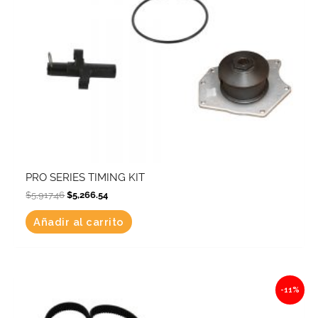
PRO SERIES TIMING KIT
$
5,917.46
$
5,266.54
Añadir al carrito
Original
Current
-11%
price
price
was:
is:
$9,504.54.
$8,459.04.