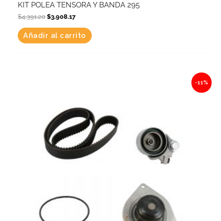
KIT POLEA TENSORA Y BANDA 295
$
4,391.20
$
3,908.17
Añadir al carrito
Original
Current
-11%
price
price
was:
is:
$3,667.07.
$3,263.69.