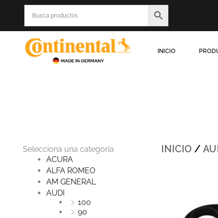
Ir
al
contenido
INICIO
PROD
INICIO
/
AU
Selecciona una categoría
ACURA
ALFA ROMEO
Origi
AM GENERAL
price
was:
AUDI
$1,255
100
90