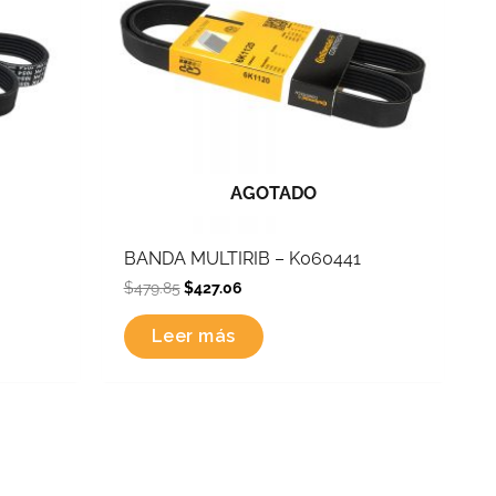
AGOTADO
BANDA MULTIRIB – K060441
$
479.85
$
427.06
Leer más