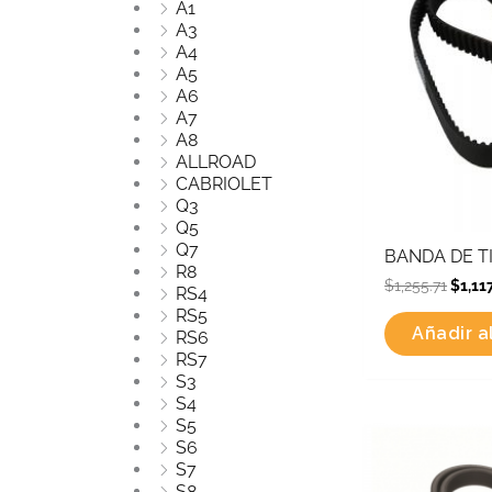
A1
A3
A4
A5
A6
A7
A8
ALLROAD
CABRIOLET
Q3
Q5
Q7
BANDA DE T
R8
$
1,255.71
$
1,11
RS4
RS5
Añadir al
RS6
RS7
S3
S4
S5
Origin
S6
price
S7
was:
S8
$905.4