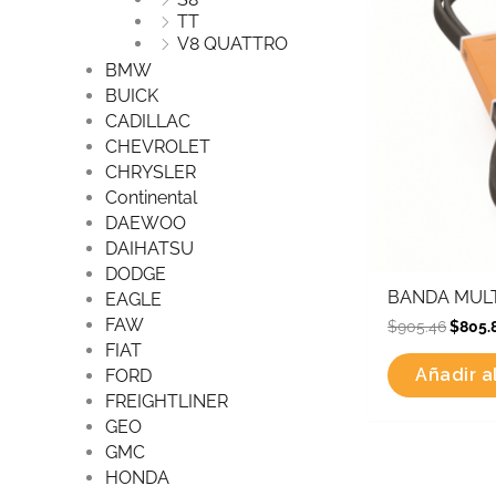
TT
V8 QUATTRO
BMW
BUICK
CADILLAC
CHEVROLET
CHRYSLER
Continental
DAEWOO
DAIHATSU
DODGE
BANDA MULT
EAGLE
FAW
$
905.46
$
805.
FIAT
Añadir al
FORD
FREIGHTLINER
GEO
GMC
HONDA