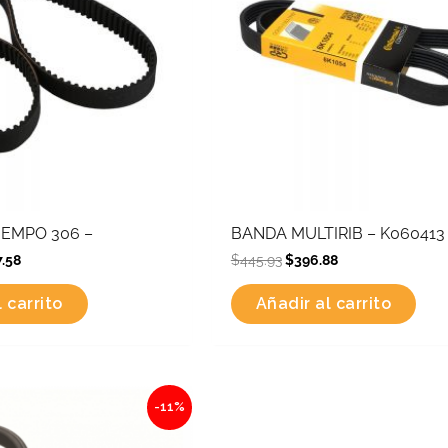
IEMPO 306 –
BANDA MULTIRIB – K060413
7.58
$
445.93
$
396.88
 carrito
Añadir al carrito
al
Current
-11%
price
is:
6.
$805.86.