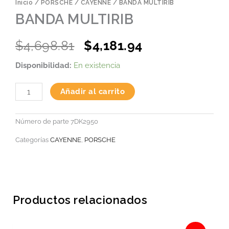
Inicio
/
PORSCHE
/
CAYENNE
/ BANDA MULTIRIB
BANDA MULTIRIB
Original
Current
$
4,698.81
$
4,181.94
price
price
BANDA
Disponibilidad:
En existencia
was:
is:
MULTIRIB
cantidad
$4,698.81.
$4,181.94.
Añadir al carrito
Número de parte
7DK2950
Categorías
CAYENNE
,
PORSCHE
Productos relacionados
Original
Current