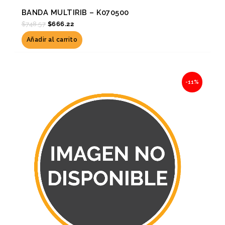
BANDA MULTIRIB – K070500
$
748.57
$
666.22
Añadir al carrito
Original
Current
-11%
price
price
was:
is:
$4,012.34.
$3,570.98.