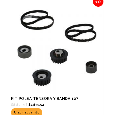
-11%
price
price
was:
is:
$8,803.98.
$7,835.54.
KIT POLEA TENSORA Y BANDA 107
$
8,803.98
$
7,835.54
Añadir al carrito