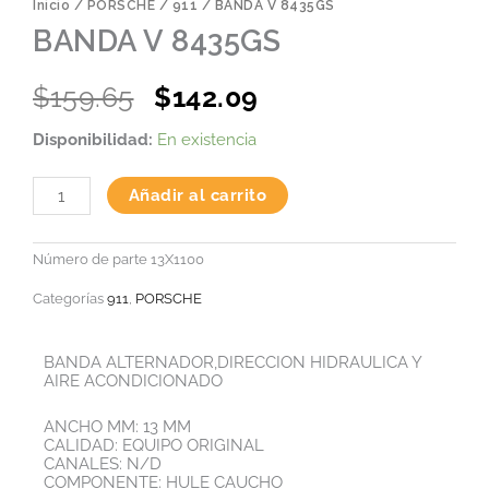
Inicio
/
PORSCHE
/
911
/ BANDA V 8435GS
BANDA V 8435GS
Original
Current
$
159.65
$
142.09
price
price
BANDA
Disponibilidad:
En existencia
was:
is:
V
8435GS
$159.65.
$142.09.
cantidad
Añadir al carrito
Número de parte
13X1100
Categorías
911
,
PORSCHE
BANDA ALTERNADOR,DIRECCION HIDRAULICA Y
AIRE ACONDICIONADO
ANCHO MM: 13 MM
CALIDAD: EQUIPO ORIGINAL
CANALES: N/D
COMPONENTE: HULE CAUCHO