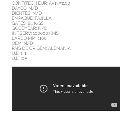
CONTITECH EUR: AV13X1100
DAYCO: N/D
DIENTES: N/D
EMPAQUE: FAJILLA
GATES: 8430GS
GOODYEAR: N/D
INT.SERV: 100000 KMS
LARGO MM: 1100
OEM: N/D
PAIS DE ORIGEN: ALEMANIA
U.E. 1: 1
U.E. 2: 5