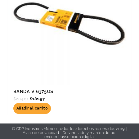
BANDA V 6375GS
$
204.01
$
181.57
Añadir al carrito
© CRP Industries México, todos los derechos reservados 2019. |
Aviso de privacidad.
| Desarrollado y mantenido por
encuentraysoluciona.digital