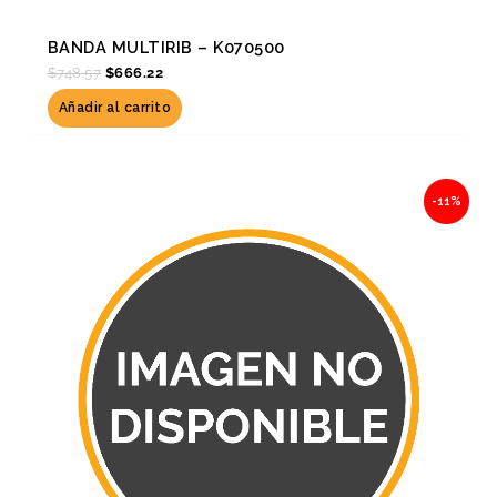
BANDA MULTIRIB – K070500
$
748.57
$
666.22
Añadir al carrito
Original
Current
-11%
price
price
was:
is:
$4,012.34.
$3,570.98.