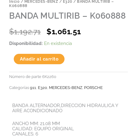
Inicio
/
MERCEDES-BENZ
/
E320
/ BANDA MULTIRIB –
K060888
BANDA MULTIRIB – K060888
Original
Current
$
1,192.71
$
1,061.51
price
price
BANDA
Disponibilidad:
En existencia
was:
is:
MULTIRIB
-
$1,192.71.
$1,061.51.
K060888
Añadir al carrito
cantidad
Número de parte
6K2260
Categorías
911
,
E320
,
MERCEDES-BENZ
,
PORSCHE
BANDA ALTERNADOR,DIRECCION HIDRAULICA Y
AIRE ACONDICIONADO
ANCHO MM: 21.08 MM
CALIDAD: EQUIPO ORIGINAL
CANALES: 6