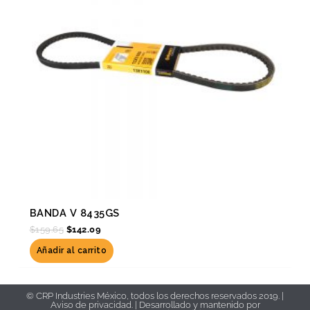
BANDA V 8435GS
$
159.65
$
142.09
Añadir al carrito
© CRP Industries México, todos los derechos reservados 2019. |
Aviso de privacidad.
| Desarrollado y mantenido por