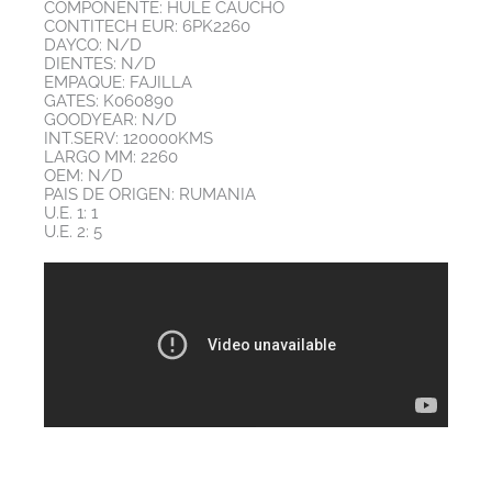
COMPONENTE: HULE CAUCHO
CONTITECH EUR: 6PK2260
DAYCO: N/D
DIENTES: N/D
EMPAQUE: FAJILLA
GATES: K060890
GOODYEAR: N/D
INT.SERV: 120000KMS
LARGO MM: 2260
OEM: N/D
PAIS DE ORIGEN: RUMANIA
U.E. 1: 1
U.E. 2: 5