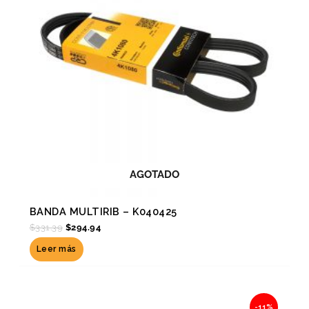
AGOTADO
BANDA MULTIRIB – K040425
$
331.39
$
294.94
Leer más
Original
Current
-11%
price
price