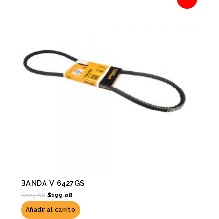
was:
is:
$223.68.
$199.08.
BANDA V 6427GS
$
223.68
$
199.08
Añadir al carrito