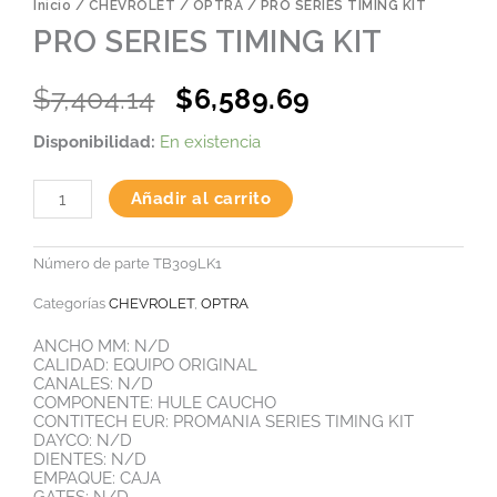
Inicio
/
CHEVROLET
/
OPTRA
/ PRO SERIES TIMING KIT
PRO SERIES TIMING KIT
Original
Current
$
7,404.14
$
6,589.69
price
price
PRO
Disponibilidad:
En existencia
was:
is:
SERIES
TIMING
$7,404.14.
$6,589.69.
KIT
Añadir al carrito
cantidad
Número de parte
TB309LK1
Categorías
CHEVROLET
,
OPTRA
ANCHO MM: N/D
CALIDAD: EQUIPO ORIGINAL
CANALES: N/D
COMPONENTE: HULE CAUCHO
CONTITECH EUR: PROMANIA SERIES TIMING KIT
DAYCO: N/D
DIENTES: N/D
EMPAQUE: CAJA
GATES: N/D