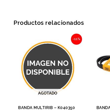
Productos relacionados
Original
Current
-11%
price
price
was:
is:
$355.84.
$316.70.
AGOTADO
BANDA MULTIRIB – K040350
BANDA