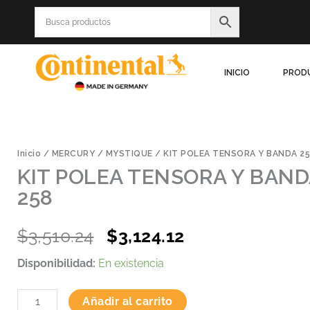
Ir
al
contenido
INICIO
PROD
Inicio
/
MERCURY
/
MYSTIQUE
/ KIT POLEA TENSORA Y BANDA 2
KIT POLEA TENSORA Y BAND
258
Original
Current
$
3,510.24
$
3,124.12
price
price
KIT
Disponibilidad:
En existencia
was:
is:
POLEA
TENSORA
$3,510.24.
$3,124.12.
Añadir al carrito
Y