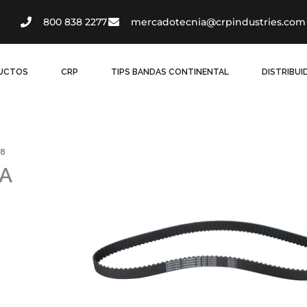
800 838 2277
mercadotecnia@crpindustries.com
UCTOS
CRP
TIPS BANDAS CONTINENTAL
DISTRIBU
58
A