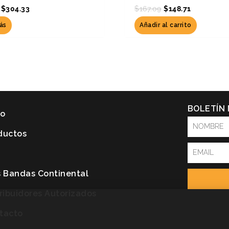
$
304.33
$
167.09
$
148.71
ás
Añadir al carrito
BOLETÍN
io
NOMBRE
ductos
Email
P
s Bandas Continental
tribuidores Autorizados
tacto