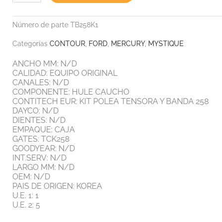
BANDA
258
cantidad
Número de parte
TB258K1
Categorías
CONTOUR
,
FORD
,
MERCURY
,
MYSTIQUE
ANCHO MM: N/D
CALIDAD: EQUIPO ORIGINAL
CANALES: N/D
COMPONENTE: HULE CAUCHO
CONTITECH EUR: KIT POLEA TENSORA Y BANDA 258
DAYCO: N/D
DIENTES: N/D
EMPAQUE: CAJA
GATES: TCK258
GOODYEAR: N/D
INT.SERV: N/D
LARGO MM: N/D
OEM: N/D
PAIS DE ORIGEN: KOREA
U.E. 1: 1
U.E. 2: 5