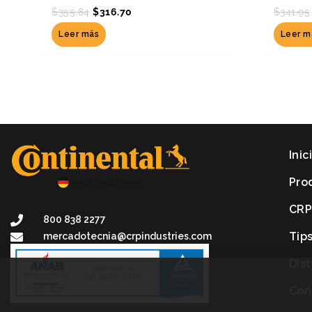
$
355.84
$
316.70
$
341.95
Leer más
Leer m
Inic
Pro
CR
800 838 2277
Tip
mercadotecnia@crpindustries.com
Dis
Con