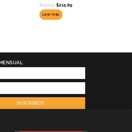
$
242.57
$
215.89
Leer más
 MENSUAL
SUSCRÍBETE