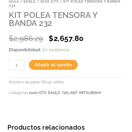
Inicio
/
EAGLE
/
2000 GTX
/ KIT POLEA TENSORA Y BANDA
232
KIT POLEA TENSORA Y
BANDA 232
Original
Current
$
2,986.29
$
2,657.80
price
price
KIT
Disponibilidad:
En existencia
was:
is:
POLEA
TENSORA
$2,986.29.
$2,657.80.
Y
Añadir al carrito
BANDA
232
cantidad
Número de parte
TB232-168K1
Categorías
2000 GTX
,
EAGLE
,
GALANT
,
MITSUBISHI
Productos relacionados