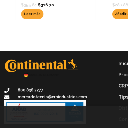
$
355.84
$
316.70
$
280.8
Leer más
Añadir 
Inic
Pro
CR
800 838 2277
Tip
mercadotecnia@crpindustries.com
Dis
Con