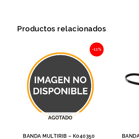
Productos relacionados
Original
Current
-11%
price
price
was:
is:
$355.84.
$316.70.
AGOTADO
BANDA MULTIRIB – K040350
BANDA