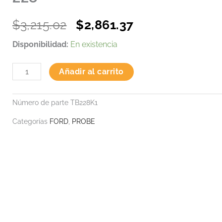
Original
Current
$
3,215.02
$
2,861.37
price
price
KIT
Disponibilidad:
En existencia
was:
is:
POLEA
TENSORA
$3,215.02.
$2,861.37.
Añadir al carrito
Y
BANDA
228
cantidad
Número de parte
TB228K1
Categorías
FORD
,
PROBE