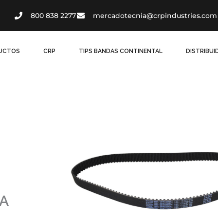
800 838 2277
mercadotecnia@crpindustries.com
UCTOS
CRP
TIPS BANDAS CONTINENTAL
DISTRIBU
A