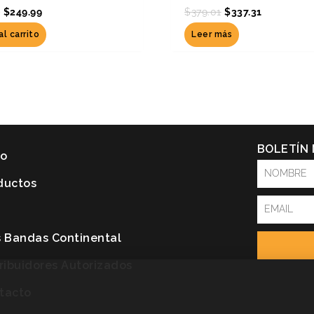
8
$
249.99
$
379.01
$
337.31
al carrito
Leer más
BOLETÍN
io
NOMBRE
ductos
Email
P
s Bandas Continental
tribuidores Autorizados
tacto