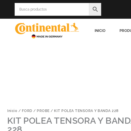
Ir
al
contenido
INICIO
PROD
Inicio
/
FORD
/
PROBE
/ KIT POLEA TENSORA Y BANDA 228
KIT POLEA TENSORA Y BAND
228