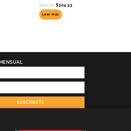
$
341.95
$
304.33
Leer más
 MENSUAL
SUSCRÍBETE