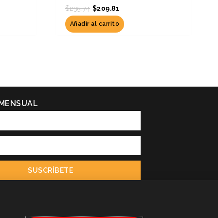
$
235.74
$
209.81
Añadir al carrito
 MENSUAL
SUSCRÍBETE