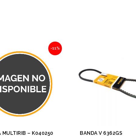
Original
Current
Original
Current
-11%
price
price
price
price
was:
is:
was:
is:
$254.12.
$226.17.
$170.31.
$151.58.
 MULTIRIB – K040250
BANDA V 6362GS