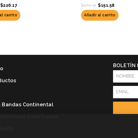
$
226.17
$
170.31
$
151.58
al carrito
Añadir al carrito
BOLETÍN
io
NOMBRE
ductos
Email
P
s Bandas Continental
tribuidores Autorizados
tacto