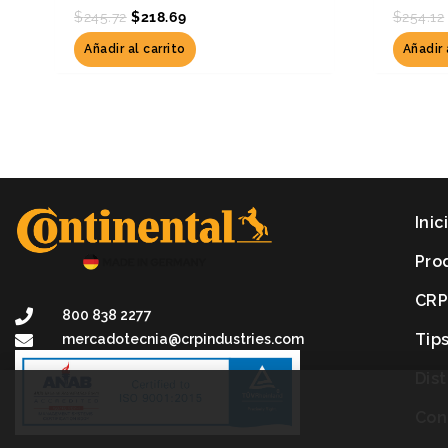
$
245.72
$
218.69
$
254.12
Añadir al carrito
Añadir 
Inic
Pro
CR
800 838 2277
Tip
mercadotecnia@crpindustries.com
Dis
Con