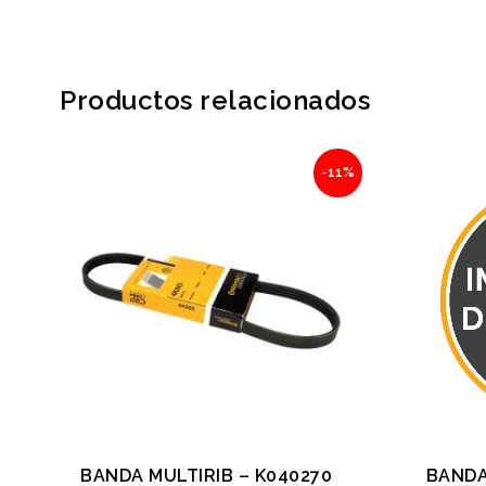
Productos relacionados
Original
Current
-11%
price
price
was:
is:
$245.72.
$218.69.
BANDA MULTIRIB – K040270
BANDA