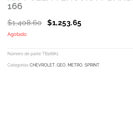
166
Original
Current
$
1,408.60
$
1,253.65
price
price
Agotado
was:
is:
$1,408.60.
$1,253.65.
Número de parte
TB166K1
Categorías
CHEVROLET
,
GEO
,
METRO
,
SPRINT