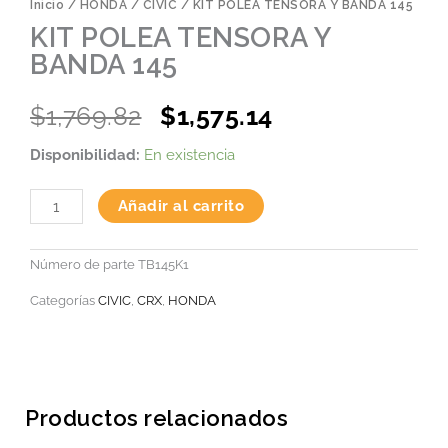
Inicio
/
HONDA
/
CIVIC
/ KIT POLEA TENSORA Y BANDA 145
KIT POLEA TENSORA Y
BANDA 145
Original
Current
$
1,769.82
$
1,575.14
price
price
KIT
Disponibilidad:
En existencia
was:
is:
POLEA
TENSORA
$1,769.82.
$1,575.14.
Y
Añadir al carrito
BANDA
145
cantidad
Número de parte
TB145K1
Categorías
CIVIC
,
CRX
,
HONDA
Productos relacionados