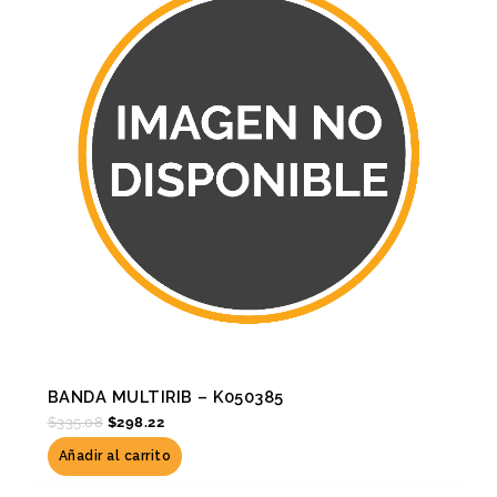
BANDA MULTIRIB – K050385
$
335.08
$
298.22
Añadir al carrito