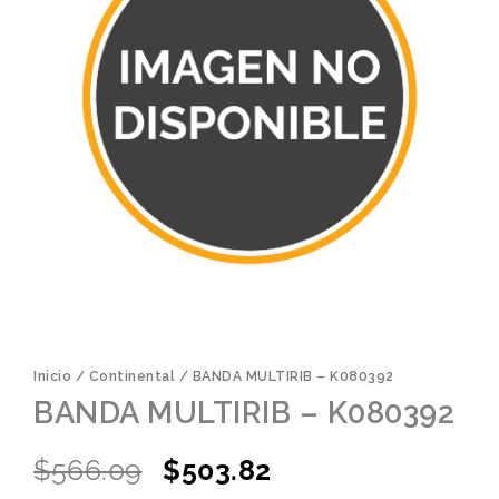
Inicio
/
Continental
/ BANDA MULTIRIB – K080392
BANDA MULTIRIB – K080392
Original
Current
$
566.09
$
503.82