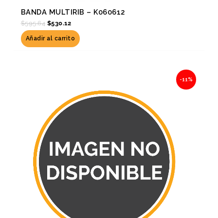
BANDA MULTIRIB – K060612
$
595.64
$
530.12
Añadir al carrito
Original
Current
-11%
price
price
was:
is:
$324.92.
$289.18.