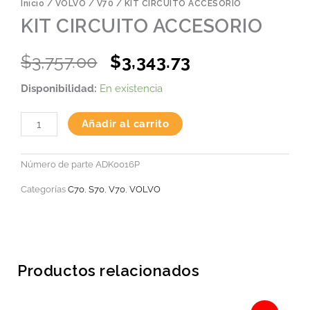
Inicio
/
VOLVO
/
V70
/ KIT CIRCUITO ACCESORIO
KIT CIRCUITO ACCESORIO
Original
Current
$
3,757.00
$
3,343.73
price
price
KIT
Disponibilidad:
En existencia
was:
is:
CIRCUITO
ACCESORIO
$3,757.00.
$3,343.73.
cantidad
Añadir al carrito
Número de parte
ADK0016P
Categorías
C70
,
S70
,
V70
,
VOLVO
Productos relacionados
Original
Current