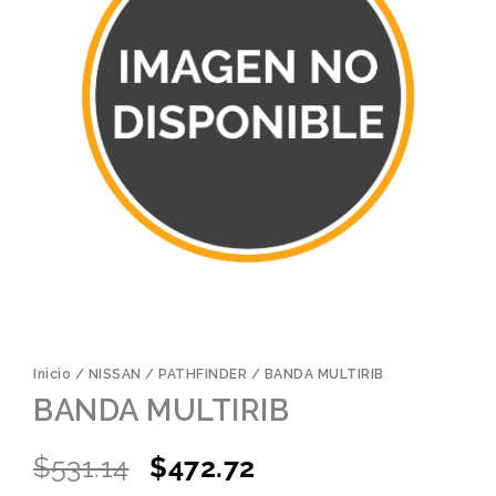
Inicio
/
NISSAN
/
PATHFINDER
/ BANDA MULTIRIB
BANDA MULTIRIB
Original
Current
$
531.14
$
472.72