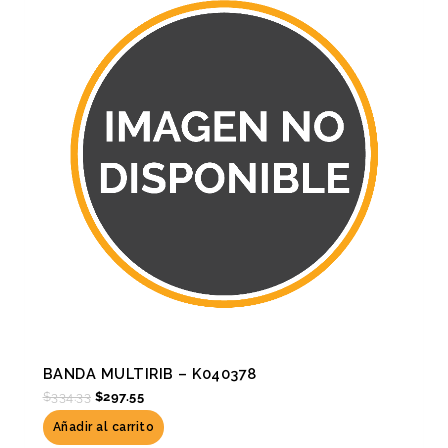
$334.33.
$297.55.
BANDA MULTIRIB – K040378
$
334.33
$
297.55
Añadir al carrito