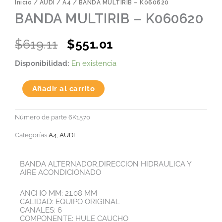
Inicio
/
AUDI
/
A4
/ BANDA MULTIRIB – K060620
BANDA MULTIRIB – K060620
Original
Current
$
619.11
$
551.01
price
price
BANDA
Disponibilidad:
En existencia
was:
is:
MULTIRIB
-
$619.11.
$551.01.
K060620
Añadir al carrito
cantidad
Número de parte
6K1570
Categorías
A4
,
AUDI
BANDA ALTERNADOR,DIRECCION HIDRAULICA Y
AIRE ACONDICIONADO
ANCHO MM: 21.08 MM
CALIDAD: EQUIPO ORIGINAL
CANALES: 6
COMPONENTE: HULE CAUCHO