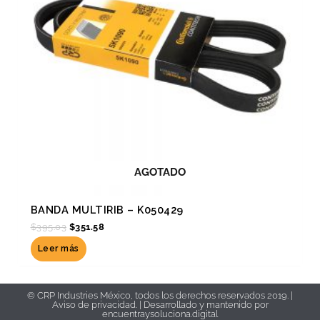
AGOTADO
BANDA MULTIRIB – K050429
$
395.03
$
351.58
Leer más
© CRP Industries México, todos los derechos reservados 2019. |
Aviso de privacidad.
| Desarrollado y mantenido por
encuentraysoluciona.digital