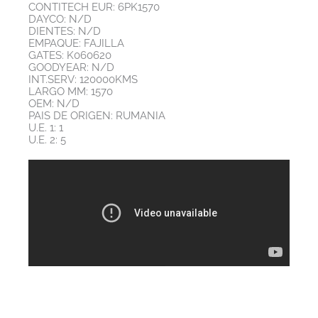
CONTITECH EUR: 6PK1570
DAYCO: N/D
DIENTES: N/D
EMPAQUE: FAJILLA
GATES: K060620
GOODYEAR: N/D
INT.SERV: 120000KMS
LARGO MM: 1570
OEM: N/D
PAIS DE ORIGEN: RUMANIA
U.E. 1: 1
U.E. 2: 5