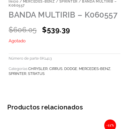
Inicio
/
MERCEDES-BENZ
/
SPRINTER
/ BANDA MULTIRIB –
K060557
BANDA MULTIRIB – K060557
Original
Current
$
606.05
$
539.39
price
price
Agotado
was:
is:
$606.05.
$539.39.
Número de parte
6K1413
Categorías
CHRYSLER
,
CIRRUS
,
DODGE
,
MERCEDES-BENZ
,
SPRINTER
,
STRATUS
Productos relacionados
Original
Current
-11%
price
price