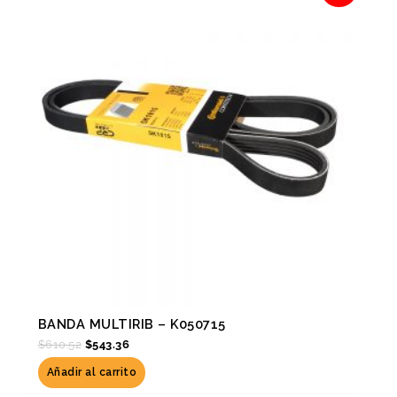
was:
is:
$610.52.
$543.36.
BANDA MULTIRIB – K050715
$
610.52
$
543.36
Añadir al carrito