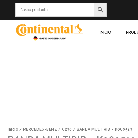
Ir
al
contenido
INICIO
PROD
Inicio
/
MERCEDES-BENZ
/
C230
/ BANDA MULTIRIB – K060523