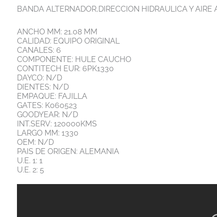
BANDA ALTERNADOR,DIRECCION HIDRAULICA Y AIRE
ANCHO MM: 21.08 MM
CALIDAD: EQUIPO ORIGINAL
CANALES: 6
COMPONENTE: HULE CAUCHO
CONTITECH EUR: 6PK1330
DAYCO: N/D
DIENTES: N/D
EMPAQUE: FAJILLA
GATES: K060523
GOODYEAR: N/D
INT.SERV: 120000KMS
LARGO MM: 1330
OEM: N/D
PAIS DE ORIGEN: ALEMANIA
U.E. 1: 1
U.E. 2: 5