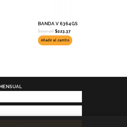
BANDA V 6364GS
$
250.98
$
223.37
Añadir al carrito
 MENSUAL
SUSCRÍBETE