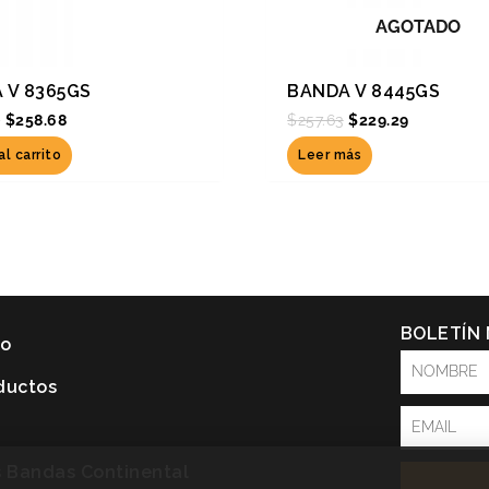
AGOTADO
 V 8365GS
BANDA V 8445GS
5
$
258.68
$
257.63
$
229.29
al carrito
Leer más
BOLETÍN
io
NOMBRE
ductos
Email
P
s Bandas Continental