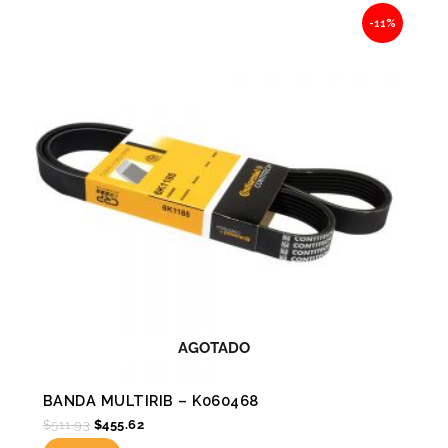
Original
Current
-11%
price
price
was:
is:
$511.93.
$455.62.
AGOTADO
BANDA MULTIRIB – K060468
$
511.93
$
455.62