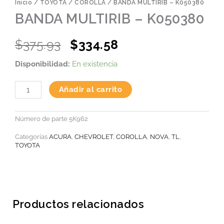
Inicio
/
TOYOTA
/
COROLLA
/ BANDA MULTIRIB – K050380
BANDA MULTIRIB – K050380
Original
Current
$
375.93
$
334.58
price
price
BANDA
Disponibilidad:
En existencia
was:
is:
MULTIRIB
-
$375.93.
$334.58.
K050380
Añadir al carrito
cantidad
Número de parte
5K962
Categorías
ACURA
,
CHEVROLET
,
COROLLA
,
NOVA
,
TL
,
TOYOTA
Productos relacionados